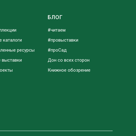
Ы
БЛОГ
ллекции
#читаем
е каталоги
#провыставки
аленные ресурсы
#проСад
е выставки
Дон со всех сторон
роекты
Книжное обозрение