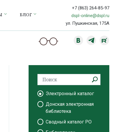
+7 (863) 264-85-97
Ы
БЛОГ
dspl-online@dspl.ru
ул. Пушкинская, 175А
Электронный каталог
Донская электронная
библиотека
Сводный каталог РО