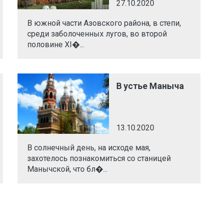
27.10.2020
В южной части Азовского района, в степи,
среди заболоченных лугов, во второй
половине ХI�...
В устье Маныча
13.10.2020
В солнечный день, на исходе мая,
захотелось познакомиться со станицей
Манычской, что бл�...