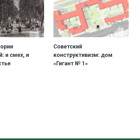
тории
Советский
: и смех, и
конструктивизм: дом
стье
«Гигант № 1»