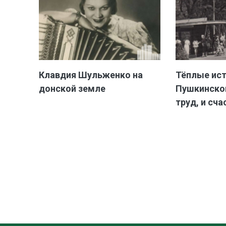
Клавдия Шульженко на
Тёплые ис
донской земле
Пушкинской
труд, и сча