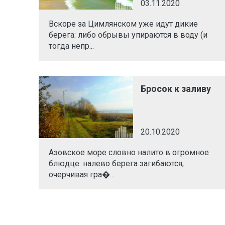
03.11.2020
Вскоре за Цимлянском уже идут дикие
берега: либо обрывы упираются в воду (и
тогда непр...
Бросок к заливу
20.10.2020
Азовское море словно налито в огромное
блюдце: налево берега загибаются,
очерчивая гра�...