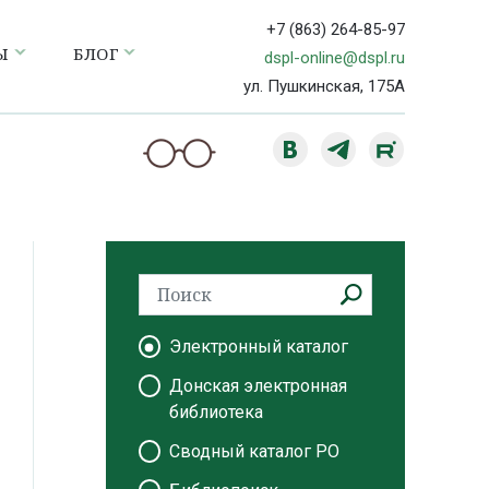
+7 (863) 264-85-97
Ы
БЛОГ
dspl-online@dspl.ru
ул. Пушкинская, 175А
Электронный каталог
Донская электронная
библиотека
Сводный каталог РО