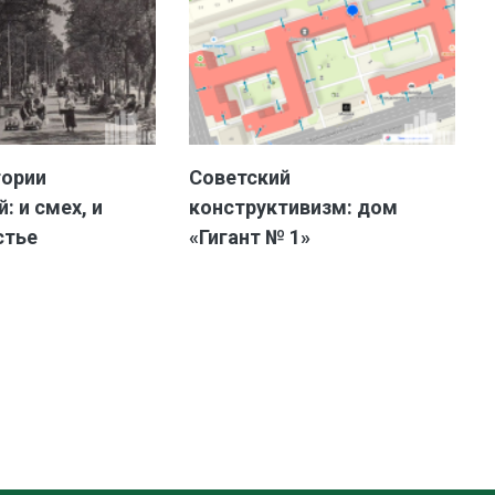
тории
Советский
: и смех, и
конструктивизм: дом
стье
«Гигант № 1»