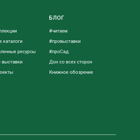
Ы
БЛОГ
ллекции
#читаем
е каталоги
#провыставки
аленные ресурсы
#проСад
е выставки
Дон со всех сторон
роекты
Книжное обозрение