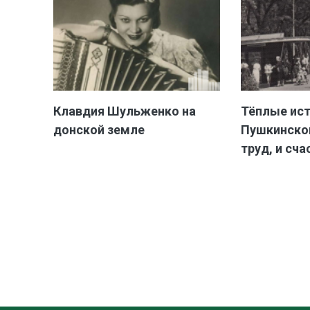
Клавдия Шульженко на
Тёплые ис
донской земле
Пушкинской
труд, и сча