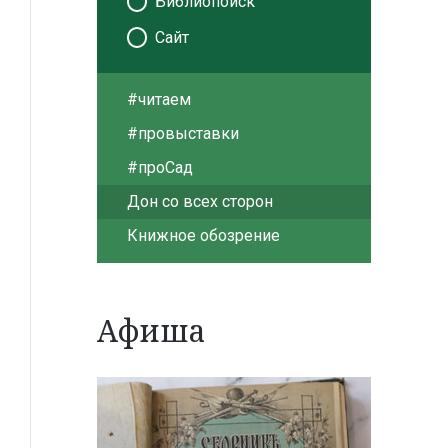
Библиопоиск
Сайт
#читаем
#провыставки
#проСад
Дон со всех сторон
Книжное обозрение
Афиша