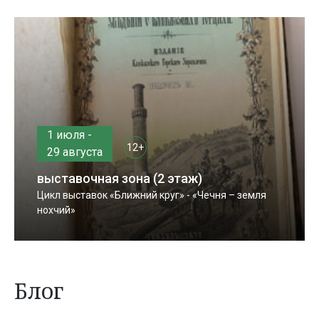
1 июля -
12+
29 августа
выставочная зона (2 этаж)
Цикл выставок «Ближний круг» - «Чечня – земля
нохчий»
Блог