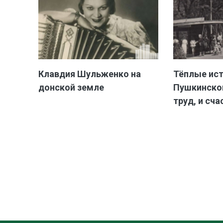
Клавдия Шульженко на
Тёплые ис
донской земле
Пушкинской
труд, и сча