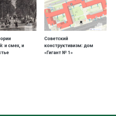
тории
Советский
: и смех, и
конструктивизм: дом
стье
«Гигант № 1»