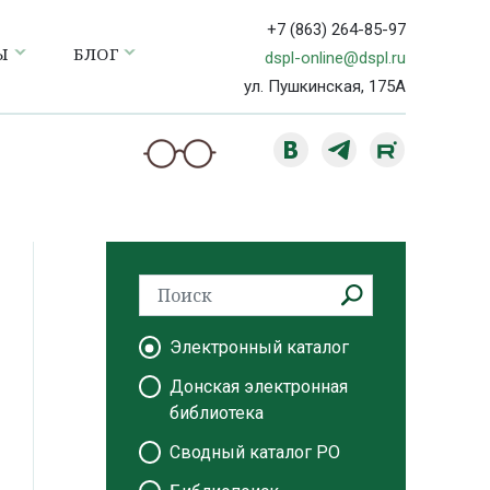
+7 (863) 264-85-97
Ы
БЛОГ
dspl-online@dspl.ru
ул. Пушкинская, 175А
Электронный каталог
Донская электронная
библиотека
Сводный каталог РО