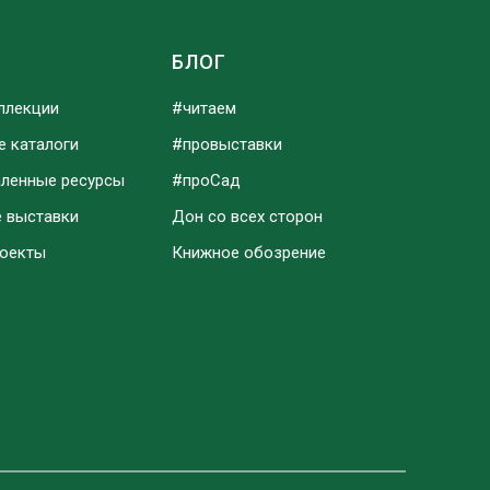
Ы
БЛОГ
ллекции
#читаем
е каталоги
#провыставки
аленные ресурсы
#проСад
е выставки
Дон со всех сторон
роекты
Книжное обозрение