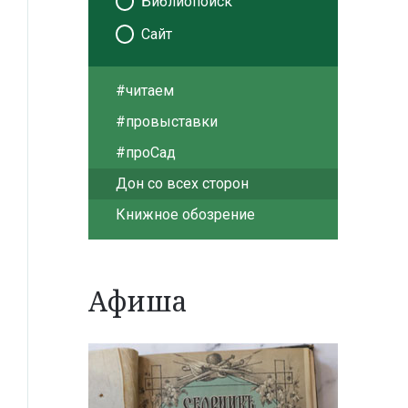
Библиопоиск
Сайт
#читаем
#провыставки
#проСад
Дон со всех сторон
Книжное обозрение
Афиша