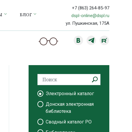
+7 (863) 264-85-97
Ы
БЛОГ
dspl-online@dspl.ru
ул. Пушкинская, 175А
Электронный каталог
Донская электронная
библиотека
Сводный каталог РО