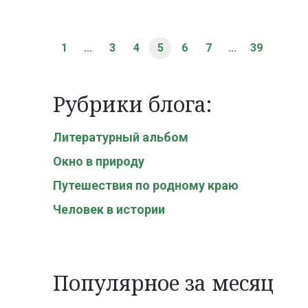
1
...
3
4
5
6
7
...
39
Рубрики блога:
Литературный альбом
Окно в природу
Путешествия по родному краю
Человек в истории
Популярное за месяц