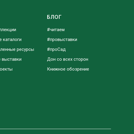
Ы
БЛОГ
ллекции
#читаем
е каталоги
#провыставки
аленные ресурсы
#проСад
е выставки
Дон со всех сторон
роекты
Книжное обозрение