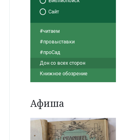
Библиопоиск
Сайт
#читаем
#провыставки
#проСад
Дон со всех сторон
Книжное обозрение
Афиша