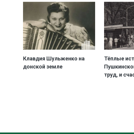
Клавдия Шульженко на
Тёплые ис
донской земле
Пушкинской
труд, и сча