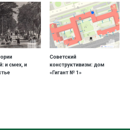
тории
Советский
: и смех, и
конструктивизм: дом
стье
«Гигант № 1»