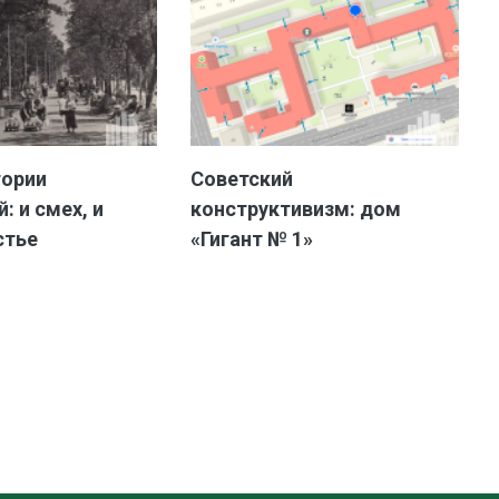
тории
Советский
: и смех, и
конструктивизм: дом
стье
«Гигант № 1»