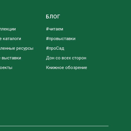
Ы
БЛОГ
ллекции
#читаем
е каталоги
#провыставки
аленные ресурсы
#проСад
е выставки
Дон со всех сторон
роекты
Книжное обозрение