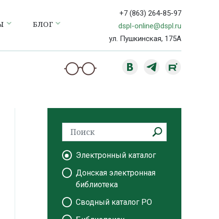
+7 (863) 264-85-97
Ы
БЛОГ
dspl-online@dspl.ru
ул. Пушкинская, 175А
Электронный каталог
Донская электронная
библиотека
Сводный каталог РО