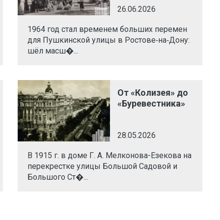
26.06.2026
1964 год стал временем больших перемен
для Пушкинской улицы в Ростове‑на‑Дону:
шёл масш�...
От «Колизея» до
«Буревестника»
28.05.2026
В 1915 г. в доме Г. А. Мелконова-Езекова на
перекрестке улицы Большой Садовой и
Большого Ст�...