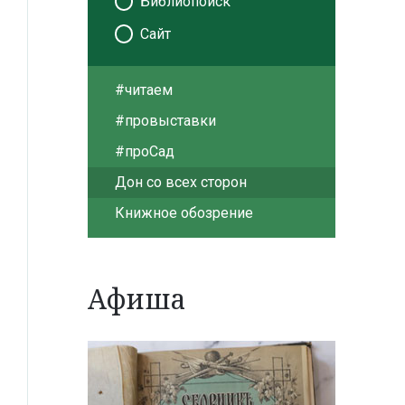
Библиопоиск
Сайт
#читаем
#провыставки
#проСад
Дон со всех сторон
Книжное обозрение
Афиша