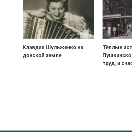
Клавдия Шульженко на
Тёплые ис
донской земле
Пушкинской
труд, и сча