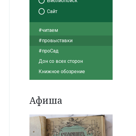
Библиопоиск
Сайт
#читаем
#провыставки
#проСад
Дон со всех сторон
Книжное обозрение
Афиша