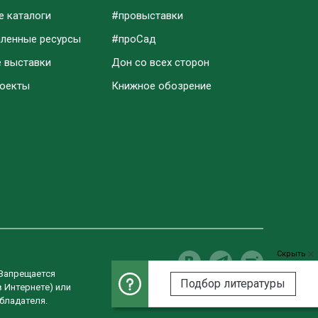
е каталоги
#провыставки
аленные ресурсы
#проСад
е выставки
Дон со всех сторон
роекты
Книжное обозрение
Скрыть
 Запрещается
Подбор литературы
в Интернете) или
Разработка сайта
бладателя.
Студия «ВебРост»