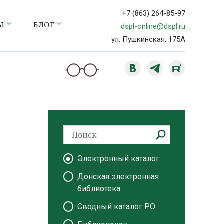
+7 (863) 264-85-97
Ы
БЛОГ
dspl-online@dspl.ru
ул. Пушкинская, 175А
Электронный каталог
Донская электронная
библиотека
Сводный каталог РО