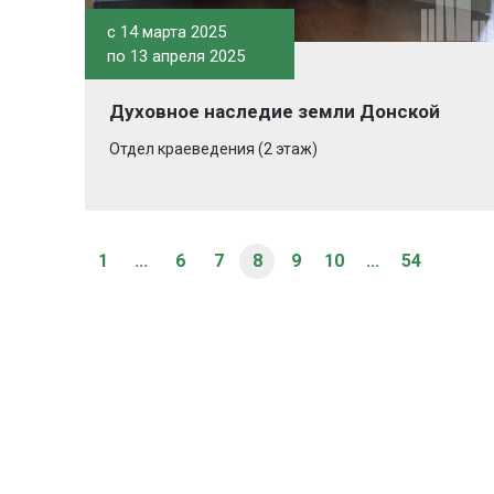
c 14 марта 2025
по 13 апреля 2025
Духовное наследие земли Донской
Отдел краеведения (2 этаж)
1
...
6
7
8
9
10
...
54