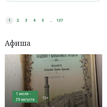
1
2
3
4
5
...
137
Афиша
1 июля -
12+
29 августа