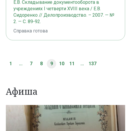
Е.В. Складывание документооборота в
учреждениях I четверти XVIII века / Е.В.
Сидоренко // Делопроизводство. – 2007. — №
2. — С. 89-92.
Справка готова
1
...
7
8
9
10
11
...
137
Афиша