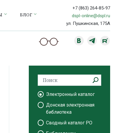
+7 (863) 264-85-97
Ы
БЛОГ
dspl-online@dspl.ru
ул. Пушкинская, 175А
Электронный каталог
Донская электронная
библиотека
Сводный каталог РО