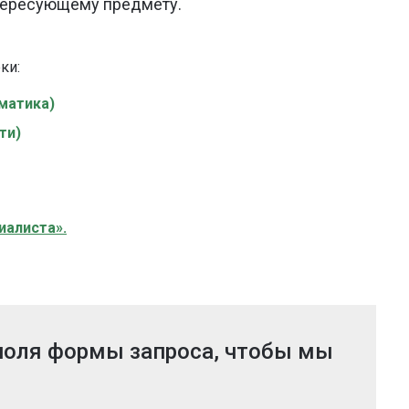
тересующему предмету.
еки
:
матика)
ти)
иалиста».
 поля формы запроса, чтобы мы