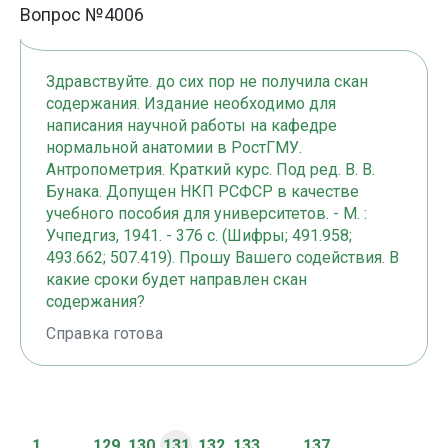
Вопрос №4006
Здравствуйте. до сих пор не получила скан
содержания. Издание необходимо для
написания научной работы на кафедре
нормальной анатомии в РостГМУ.
Антропометрия. Краткий курс. Под ред. В. В.
Бунака. Допущен НКП РСФСР в качестве
учебного пособия для университетов. - М. :
Учпедгиз, 1941. - 376 с. (Шифры; 491.958;
493.662; 507.419). Прошу Вашего содействия. В
какие сроки будет направлен скан
содержания?
Справка готова
1
...
129
130
131
132
133
...
137