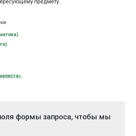
тересующему предмету.
еки
:
матика)
ти)
иалиста».
 поля формы запроса, чтобы мы