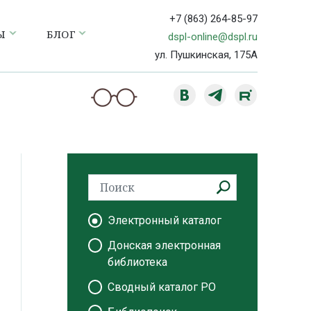
+7 (863) 264-85-97
Ы
БЛОГ
dspl-online@dspl.ru
ул. Пушкинская, 175А
Электронный каталог
Донская электронная
библиотека
Сводный каталог РО