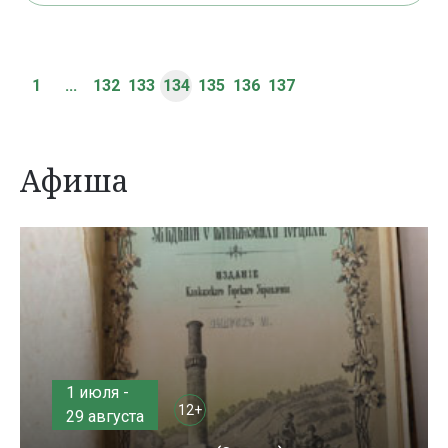
1
...
132
133
134
135
136
137
Афиша
1 июля -
12+
29 августа