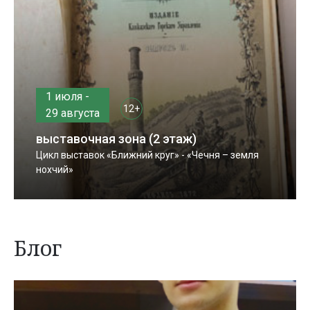
1 июля -
12+
29 августа
выставочная зона (2 этаж)
Цикл выставок «Ближний круг» - «Чечня – земля
нохчий»
Блог