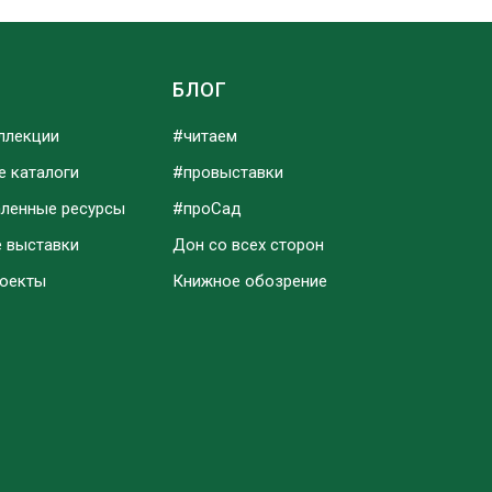
Ы
БЛОГ
ллекции
#читаем
е каталоги
#провыставки
аленные ресурсы
#проСад
е выставки
Дон со всех сторон
роекты
Книжное обозрение