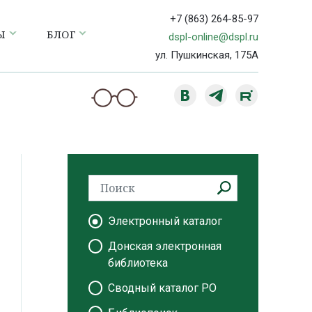
+7 (863) 264-85-97
Ы
БЛОГ
dspl-online@dspl.ru
ул. Пушкинская, 175А
Электронный каталог
Донская электронная
библиотека
Сводный каталог РО