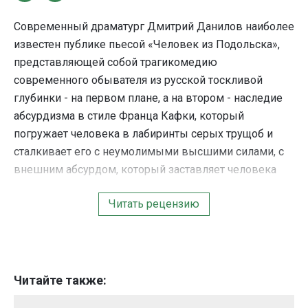
Современный драматург Дмитрий Данилов наиболее
известен публике пьесой «Человек из Подольска»,
представляющей собой трагикомедию
современного обывателя из русской тоскливой
глубинки - на первом плане, а на втором - наследие
абсурдизма в стиле Франца Кафки, который
погружает человека в лабиринты серых трущоб и
сталкивает его с неумолимыми высшими силами, с
внешним абсурдом, который заставляет человека
полностью пересмотреть свою жизнь. Взглянем на
Читать рецензию
другую пьесу Данилова, появившуюся на свет
немногим позже и почти не отставшую по своей
известности, «Серёжа очень тупой». Это
произведение заслуживает внимания не только как
абсурдная комедия, но и как яркое проявление
Читайте также:
гуманизма автора (пожалуй, ещё более яркое, чем в