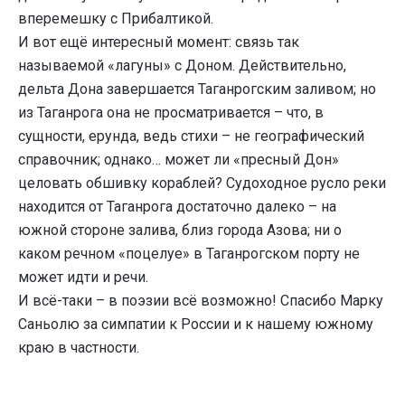
вперемешку с Прибалтикой.
И вот ещё интересный момент: связь так
называемой «лагуны» с Доном. Действительно,
дельта Дона завершается Таганрогским заливом; но
из Таганрога она не просматривается – что, в
сущности, ерунда, ведь стихи – не географический
справочник; однако… может ли «пресный Дон»
целовать обшивку кораблей? Судоходное русло реки
находится от Таганрога достаточно далеко – на
южной стороне залива, близ города Азова; ни о
каком речном «поцелуе» в Таганрогском порту не
может идти и речи.
И всё-таки – в поэзии всё возможно! Спасибо Марку
Саньолю за симпатии к России и к нашему южному
краю в частности.