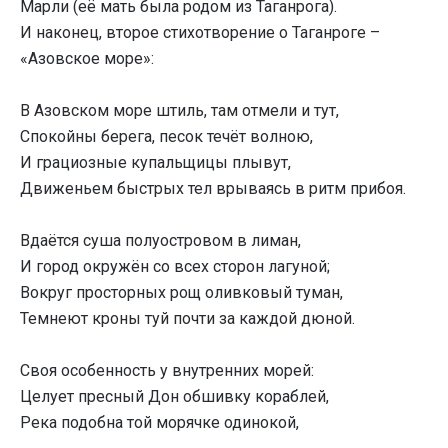
Марли (её мать была родом из Таганрога).
И наконец, второе стихотворение о Таганроге –
«Азовское море»:
В Азовском море штиль, там отмели и тут,
Спокойны берега, песок течёт волною,
И грациозные купальщицы плывут,
Движеньем быстрых тел врываясь в ритм прибоя.
Вдаётся суша полуостровом в лиман,
И город окружён со всех сторон лагуной;
Вокруг просторных рощ оливковый туман,
Темнеют кроны туй почти за каждой дюной.
Своя особенность у внутренних морей:
Целует пресный Дон обшивку кораблей,
Река подобна той морячке одинокой,