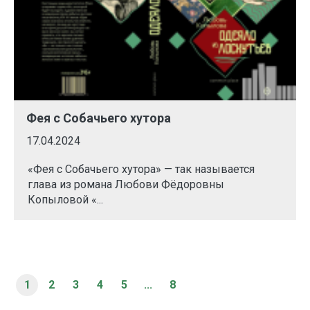
Фея с Собачьего хутора
17.04.2024
«Фея с Собачьего хутора» — так называется
глава из романа Любови Фёдоровны
Копыловой «...
1
2
3
4
5
...
8