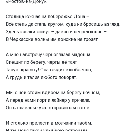
«Ростов-на-Дону».
Столица южная на побережье Дона –
Всё степь да степь кругом, куда ни бросишь взгляд.
Здесь казаки живут – давно и непреклонно –
В Черкасске волны им донские не грозят.
А мне навстречу черноглазая мадонна
Спешит по берегу, черты её таят
Такую красоту! Она глядит влюблённо,
А грудь и талия любого покорят.
Мы с ней стоим вдвоём на берегу ночном,
А перед нами порт и лайнер у причала,
Он в плаванье уже отправиться готов.
И столько прелести в молчании твоём,
И ты меня такой улыбкою встречала,