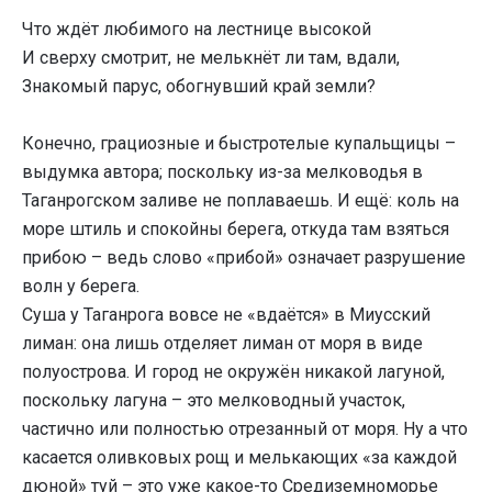
Что ждёт любимого на лестнице высокой
И сверху смотрит, не мелькнёт ли там, вдали,
Знакомый парус, обогнувший край земли?
Конечно, грациозные и быстротелые купальщицы –
выдумка автора; поскольку из-за мелководья в
Таганрогском заливе не поплаваешь. И ещё: коль на
море штиль и спокойны берега, откуда там взяться
прибою – ведь слово «прибой» означает разрушение
волн у берега.
Суша у Таганрога вовсе не «вдаётся» в Миусский
лиман: она лишь отделяет лиман от моря в виде
полуострова. И город не окружён никакой лагуной,
поскольку лагуна – это мелководный участок,
частично или полностью отрезанный от моря. Ну а что
касается оливковых рощ и мелькающих «за каждой
дюной» туй – это уже какое-то Средиземноморье