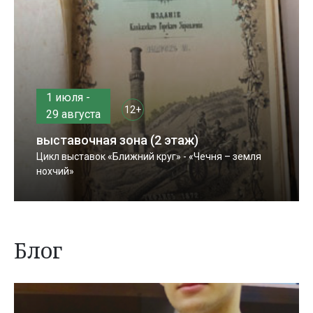
1 июля -
12+
29 августа
выставочная зона (2 этаж)
Цикл выставок «Ближний круг» - «Чечня – земля
нохчий»
Блог