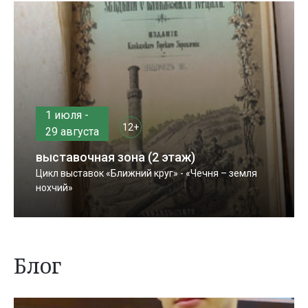
1 июля -
12+
29 августа
выставочная зона (2 этаж)
Цикл выставок «Ближний круг» - «Чечня – земля
нохчий»
Блог