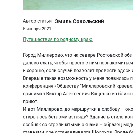
Эмиль Сокольский
Автор статьи:
5 января 2021
Путешествия по родному краю
Город Миллерово, что на севере Ростовской обл
далеко ехать, чтобы просто с ним познакомиться,
и хорошо, если случай позволит провести здесь х
Впервые такая возможность у меня появилась п
конференция «Обществу “Миллеровский краевед”
принимал Виктор Алексеевич Ващенко из ближне
приют.
И вот Миллерово; до маршрутки в слободу – окол
открылось беглому взгляду? Здание в стиле ко
особняк со стрельчатыми окнами – образец мод
ставнями, где останавливался Шолохов. Вроде 