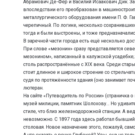
Абрамович Де-Фер и Василий Исаакович Дик. З
впоследствии его преобразован в машиностроит
металлургического оборудования имени П. Ф. Га
черепичный. По логике, несколько сохранивших
тогда и были выстроены, и тоже предназначалис
В заречной части города есть ещё несколько дос
При слове «мезонин» сразу представляется севе
мезонином», написанный в калужской усадебке; 
столь распространённые с XIX века. Среди стар
стоит длинное и широкое строение со стрельча
судя по протяжённости здания (оно занимает поч
лютеран.
На сайте «Путеводитель по России» (страничка 
музей милиции, памятник Шолохову… Но удивите
стиле, что близ железнодорожной станции. А ве
невозможно. С 1897 года здесь работал бывший
столовая. Новое назначение этого, пожалуй, сам
А что сказать о речке Глубокой? Увы, она не тол