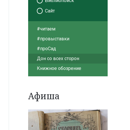
Библиопоиск
Сайт
#читаем
#провыставки
#проСад
Дон со всех сторон
Книжное обозрение
Афиша