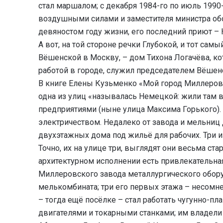
стал маршалом; с декабря 1984-го по июль 199
воздушными силами и заместителя министра обо
девяностом году жизни, его последний приют –
А вот, на той стороне речки Глубокой, и тот сам
Вёшенской в Москву, – дом Тихона Логачёва, к
работой в городе, служил председателем Вёшен
В книге Елены Кузьменко «Мой город Миллерово»,
одна из улиц «называлась Немецкой: жили та
предприятиями (ныне улица Максима Горького)
электричеством. Недалеко от завода и мельниц
двухэтажных дома под жильё для рабочих. Три и
Точно, их на улице три, выглядят они весьма ста
архитектурном исполнении есть привлекательная
Миллеровского завода металлургического обору
мелькомбината; три его первых этажа – несомне
– тогда ещё посёлке – стал работать чугунно-
двигателями и токарными станками; им владел