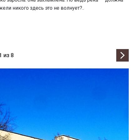
жели никого здесь это не волнует?..
1
из 8