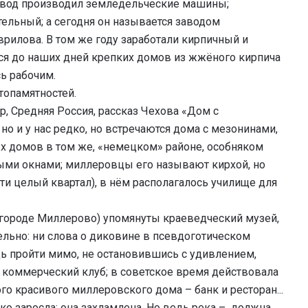
авод производил земледельческие машины;
ельный; а сегодня он называется заводом
врилова. В том же году заработали кирпичный и
ся до наших дней крепких домов из жжёного кирпича
ь рабочим.
топамятностей.
р, Средняя Россия, рассказ Чехова «Дом с
но и у нас редко, но встречаются дома с мезонинами,
ых домов в том же, «немецком» районе, особняком
тыми окнами; миллеровцы его называют кирхой, но
ти целый квартал), в нём располагалось училище для
о городе Миллерово) упомянуты краеведческий музей,
льно: ни слова о диковине в псевдоготическом
дь пройти мимо, не остановившись с удивлением,
 коммерческий клуб; в советское время действовала
ого красивого миллеровского дома – банк и ресторан...
ько заросла: она захламлена. Но ведь река – должна