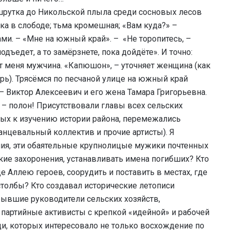
ршрутка до Никольской плыла среди сосновых лесов
а в слободе; тьма кромешная; «Вам куда?» –
и. – «Мне на южный край». – «Не торопитесь, –
дъедет, а то замёрзнете, пока дойдёте». И точно:
т меня мужчина. «Капюшон», – уточняет женщина (как
рь). Трясёмся по песчаной улице на южный край
– Виктор Алексеевич и его жена Тамара Григорьевна.
 – полон! Присутствовали главы всех сельских
ных к изучению истории района, перемежались
анцевальный коллектив и прочие артисты). Я
ния, эти обаятельные крупнолицые мужики почтенных
кие захоронения, устанавливать имена погибших? Кто
е Аллею героев, соорудить и поставить в местах, где
столбы? Кто создавал исторические летописи
бывшие руководители сельских хозяйств,
партийные активисты с крепкой «идейной» и рабочей
юди, которых интересовало не только восхождение по