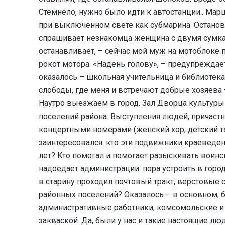
Стемнело, нужно было идти к автостанции.. Ма
при выключенном свете как субмарина. Остановк
спрашивает незнакомца женщина с двумя сумкам
останавливает, – сейчас мой муж на мотоблоке по
рокот мотора. «Надень голову», – предупреждае
оказалось – школьная учительница и библиотека
слободы, где меня и встречают добрые хозяева 
Наутро выезжаем в город. Зал Дворца культуры
поселений района. Выступления людей, причаст
концертными номерами (женский хор, детский т
заинтересовался: кто эти подвижники краеведе
лет? Кто помогал и помогает разыскивать воинс
надоедает администрации: пора устроить в город
в старину проходил почтовый тракт, верстовые 
районных поселений? Оказалось – в основном, 
административные работники, комсомольские и 
закваской. Да, были у нас и такие настоящие л