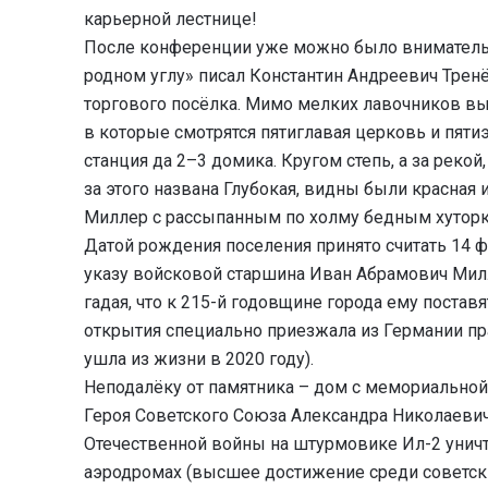
карьерной лестнице!
После конференции уже можно было внимательне
родном углу» писал Константин Андреевич Трен
торгового посёлка. Мимо мелких лавочников в
в которые смотрятся пятиглавая церковь и пяти
станция да 2–3 домика. Кругом степь, а за рекой
за этого названа Глубокая, видны были красна
Миллер с рассыпанным по холму бедным хуторк
Датой рождения поселения принято считать 14 ф
указу войсковой старшина Иван Абрамович Милл
гадая, что к 215-й годовщине города ему поста
открытия специально приезжала из Германии пр
ушла из жизни в 2020 году).
Неподалёку от памятника – дом с мемориальной
Героя Советского Союза Александра Николаеви
Отечественной войны на штурмовике Ил-2 унич
аэродромах (высшее достижение среди советски