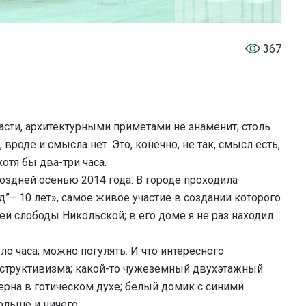
367
асти, архитектурными приметами не знаменит; столь
 вроде и смысла нет. Это, конечно, не так, смысл есть,
отя бы два-три часа.
оздней осенью 2014 года. В городе проходила
– 10 лет», самое живое участие в создании которого
й слободы Никольской; в его доме я не раз находил
о часа; можно погулять. И что интересного
нструктивизма; какой-то чужеземный двухэтажный
ерна в готическом духе; белый домик с синими
больше и ничего…