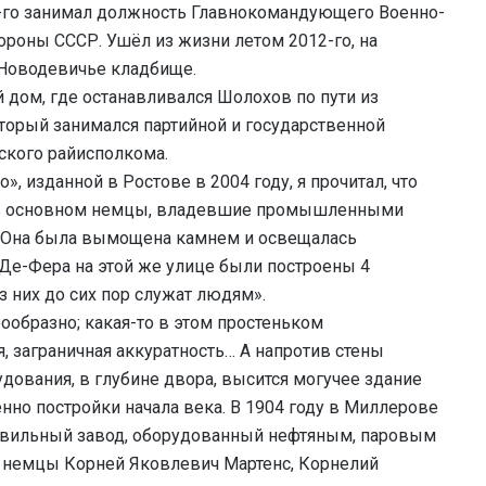
0-го занимал должность Главнокомандующего Военно-
роны СССР. Ушёл из жизни летом 2012-го, на
 Новодевичье кладбище.
ый дом, где останавливался Шолохов по пути из
оторый занимался партийной и государственной
ского райисполкома.
 изданной в Ростове в 2004 году, я прочитал, что
м в основном немцы, владевшие промышленными
. Она была вымощена камнем и освещалась
 Де-Фера на этой же улице были построены 4
з них до сих пор служат людям».
рообразно; какая-то в этом простеньком
, заграничная аккуратность… А напротив стены
дования, в глубине двора, высится могучее здание
нно постройки начала века. В 1904 году в Миллерове
плавильный завод, оборудованный нефтяным, паровым
и немцы Корней Яковлевич Мартенс, Корнелий