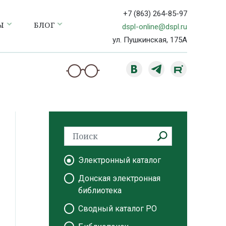
+7 (863) 264-85-97
Ы
БЛОГ
dspl-online@dspl.ru
ул. Пушкинская, 175А
Электронный каталог
Донская электронная
библиотека
Сводный каталог РО