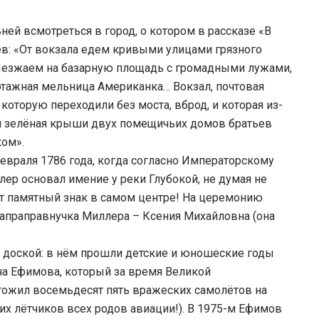
й всмотреться в город, о котором в рассказе «В
ёв: «От вокзала едем кривыми улицами грязного
ыезжаем на базарную площадь с громадными лужами,
этажная мельница Американка… Вокзал, почтовая
, которую переходили без моста, вброд, и которая из-
я и зелёная крыши двух помещичьих домов братьев
ом».
евраля 1786 года, когда согласно Императорскому
ер основал имение у реки Глубокой, не думая не
вят памятный знак в самом центре! На церемонию
апраправнучка Миллера – Ксения Михайловна (она
 доской: в нём прошли детские и юношеские годы
ча Ефимова, который за время Великой
тожил восемьдесят пять вражеских самолётов на
х лётчиков всех родов авиации!). В 1975-м Ефимов