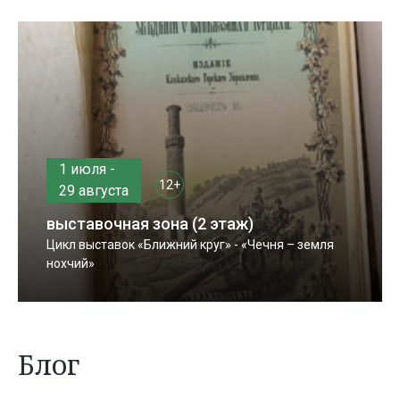
1 июля -
12+
29 августа
выставочная зона (2 этаж)
Цикл выставок «Ближний круг» - «Чечня – земля
нохчий»
Блог