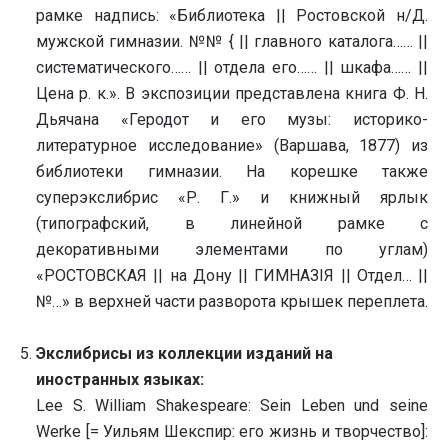
рамке надпись: «Библиотека || Ростовской н/Д.
мужской гимназии. №№ { || главного каталога…… ||
систематического…… || отдела его…… || шкафа…… ||
Цена р. к.». В экспозиции представлена книга Ф. Н.
Дьячана «Геродот и его музы: историко-
литературное исследование» (Варшава, 1877) из
библиотеки гимназии. На корешке также
суперэкслибрис «Р. Г.» и книжный ярлык
(типографский, в линейной рамке с
декоративными элементами по углам)
«РОСТОВСКАЯ || на Дону || ГИМНАЗIЯ || Отдел… ||
№…» в верхней части разворота крышек переплета.
Экслибрисы из коллекции изданий на
иностранных языках:
Lee S. William Shakespeare: Sein Leben und seine
Werke [= Уильям Шекспир: его жизнь и творчество]: