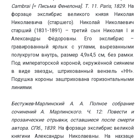
Cambrai [= Письма Фенелона]. Т. 11. Paris, 1829.
На
форзаце экслибрис великого князя Николая
Николаевича (старшего). Николай Николаевич
старший (1831-1891) – третий сын Николая I и
Александры Фёдоровны. Его экслибрис –
гравированный ярлык с углами, вырезанными
полукругом внутрь, размер 4,9х4,5 см, без рамки.
Под императорской короной, окружённой сиянием
в виде звезды, штрихованный вензель «НН».
Подушка короны заштрихована горизонтальными
линиями.
Бестужев-Марлинский А. А. Полное собрание
сочинений А. Марлинского. Ч. 12: Повести и
прозаические отрывки, оставшиеся после смерти
автора. СПб., 1839.
На форзаце экслибрис великой
княгини Александры Николаевны. На нахзаце