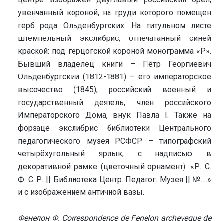
увенчанный короной, на груди которого помещен
герб рода Ольденбургских. На титульном листе
штемпельный экслибрис, отпечатанный синей
краской: под герцогской короной монограмма «Р».
Бывший владелец книги – Пётр Георгиевич
Ольденбургский (1812-1881) – его императорское
высочество (1845), российский военный и
государственный деятель, член российского
Императорского Дома, внук Павла I. Также на
форзаце экслибрис библиотеки Центрального
педагогического музея РСФСР – типографский
четырёхугольный ярлык, с надписью в
декоративной рамке (цветочный орнамент): «Р. С.
Ф. С. Р. || Библиотека Центр. Педагог. Музея || №….»
и с изображением античной вазы.
Фенелон Ф. Correspondence de Fenelon archeveque de