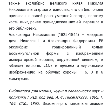
также экслибрис великого князя Николая
Николаевича старшего: известно, что он был очень
привязан к своей рано умершей сестре, поэтому
часть книг, ранее принадлежавших ей, перешла в
его библиотеку.
Александра Николаевна (1825-1844) – младшая
дочь Николая I и Александры Фёдоровны. Её
экслибрис – гравированный ярлык
восьмиугольной формы с изображением
императорской короны, окружённой сиянием, в
облаках вензель «AN» в прямом и зеркальном
изображениях, на обручах короны – 6, 3 и 6
жемчужин.
Библиотека для чтения, журнал словесности наук и
политики / изд. под ред. А. Ф. Писемского. 1862, Т.
169. СПб., 1862.
Экземпляр с книжным знаком