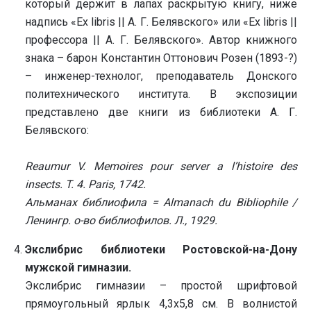
который держит в лапах раскрытую книгу, ниже
надпись «Ex libris || А. Г. Белявского» или «Ex libris ||
профессора || А. Г. Белявского». Автор книжного
знака – барон Константин Оттонович Розен (1893-?)
– инженер-технолог, преподаватель Донского
политехнического института. В экспозиции
представлено две книги из библиотеки А. Г.
Белявского:
Reaumur V. Memoires pour server a l’histoire des
insects. T. 4. Paris, 1742.
Альманах библиофила = Almanach du Bibliophile /
Ленингр. о-во библиофилов. Л., 1929.
Экслибрис библиотеки Ростовской-на-Дону
мужской гимназии.
Экслибрис гимназии – простой шрифтовой
прямоугольный ярлык 4,3х5,8 см. В волнистой