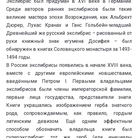
Экслибрис был придуман в XVI веке в Германии.
Среди авторов ранних экслибрисов были такие
великие мастера эпохи Возрождения, как Альбрехт
Дюрер, Лукас Кранах и Ганс Гольбейн-младший.
Древнейший же русский экслибрис – рисованный от
руки книжный знак игумена Досифея – был
обнаружен в книгах Соловецкого монастыря за 1493-
1494 годы.
В России экслибрисы появились в начале XVIII века,
вместе с другими европейскими новшествами,
введёнными Петром I. Первыми владельцами
экслибрисов были члены императорской фамилии,
первые лица государства, представители знати.
Книги украшались изображением герба знатного
рода, сопровождаемым, как правило, гордым
латинским девизом. Ещё одним эффектным
способом обозначить владельца книги был
суперэкслибрис: тот же герб (или инициалы