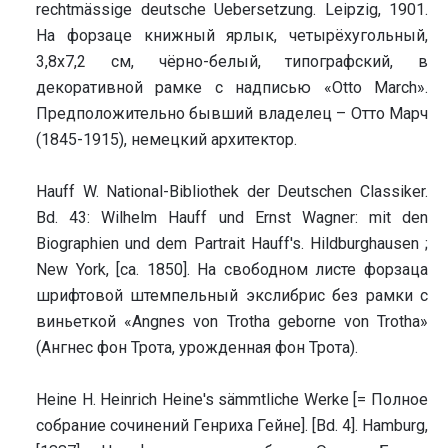
rechtmässige deutsche Uebersetzung. Leipzig, 1901.
На форзаце книжный ярлык, четырёхугольный,
3,8х7,2 см, чёрно-белый, типографский, в
декоративной рамке с надписью «Otto March».
Предположительно бывший владелец – Отто Марч
(1845-1915), немецкий архитектор.
Hauff W. National-Bibliothek der Deutschen Classiker.
Bd. 43: Wilhelm Hauff und Ernst Wagner: mit den
Biographien und dem Partrait Hauff's. Hildburghausen ;
New York, [ca. 1850]. На свободном листе форзаца
шрифтовой штемпельный экслибрис без рамки с
виньеткой «Angnes von Trotha geborne von Trotha»
(Ангнес фон Трота, урожденная фон Трота).
Heine H. Heinrich Heine's sämmtliche Werke [= Полное
собрание сочинений Генриха Гейне]. [Bd. 4]. Hamburg,