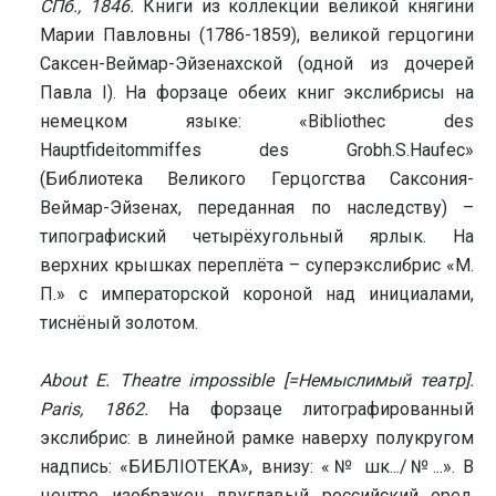
СПб., 1846.
Книги из коллекции великой княгини
Марии Павловны (1786-1859), великой герцогини
Саксен-Веймар-Эйзенахской (одной из дочерей
Павла I). На форзаце обеих книг экслибрисы на
немецком языке: «Bibliothec des
Hauptfideitommiffes des Grobh.S.Haufec»
(Библиотека Великого Герцогства Саксония-
Веймар-Эйзенах, переданная по наследству) –
типографиский четырёхугольный ярлык. На
верхних крышках переплёта – суперэкслибрис «М.
П.» с императорской короной над инициалами,
тиснёный золотом.
About E. Theatre impossible [=Немыслимый театр].
Paris, 1862.
На форзаце литографированный
экслибрис: в линейной рамке наверху полукругом
надпись: «БИБЛIОТЕКА», внизу: «№ шк.../№...». В
центре изображен двуглавый российский орел,