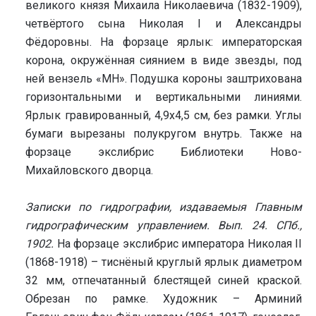
великого князя Михаила Николаевича (1832-1909),
четвёртого сына Николая I и Александры
Фёдоровны. На форзаце ярлык: императорская
корона, окружённая сиянием в виде звезды, под
ней вензель «МН». Подушка короны заштрихована
горизонтальными и вертикальными линиями.
Ярлык гравированный, 4,9х4,5 см, без рамки. Углы
бумаги вырезаны полукругом внутрь. Также на
форзаце экслибрис Библиотеки Ново-
Михайловского дворца.
Записки по гидрографии, издаваемыя Главным
гидрографическим управлением. Вып. 24. СПб.,
1902.
На форзаце экслибрис императора Николая II
(1868-1918) – тиснёный круглый ярлык диаметром
32 мм, отпечатанный блестящей синей краской.
Обрезан по рамке. Художник – Арминий