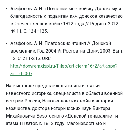
Агафонов, А. И. «Почтение мое войску Донскому и
благодарность к подвигам их»: донское казачество
в Отечественной войне 1812 года // Родина. 2012.
№ 11. С. 124–125.
Агафонов, А. И. Платовские чтения // Донской
временник. Год 2004-й. Ростов-на-Дону, 2003. Вып.
12. С. 211-215. URL:
http://donvrem.dspl.ru/Files/article/m16/2/art.aspx?
art_id=307
.
На выставке представлены книги и статьи
известного историка, специалиста в области военной
истории России, Наполеоновских войн и истории
казачества, доктора исторических наук Виктора
Михайловича Безотосного «Донской генералитет и
атаман Платов в 1812 году. Малоизвестные и