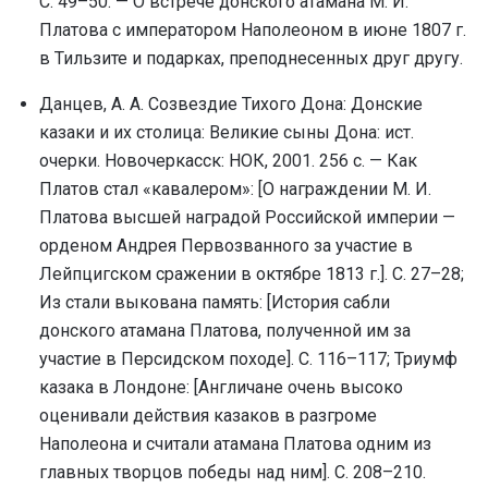
С. 49–50. — О встрече донского атамана М. И.
Платова с императором Наполеоном в июне 1807 г.
в Тильзите и подарках, преподнесенных друг другу.
Данцев, А. А. Созвездие Тихого Дона: Донские
казаки и их столица: Великие сыны Дона: ист.
очерки. Новочеркасск: НОК, 2001. 256 с. — Как
Платов стал «кавалером»: [О награждении М. И.
Платова высшей наградой Российской империи —
орденом Андрея Первозванного за участие в
Лейпцигском сражении в октябре 1813 г.]. С. 27–28;
Из стали выкована память: [История сабли
донского атамана Платова, полученной им за
участие в Персидском походе]. С. 116–117; Триумф
казака в Лондоне: [Англичане очень высоко
оценивали действия казаков в разгроме
Наполеона и считали атамана Платова одним из
главных творцов победы над ним]. С. 208–210.