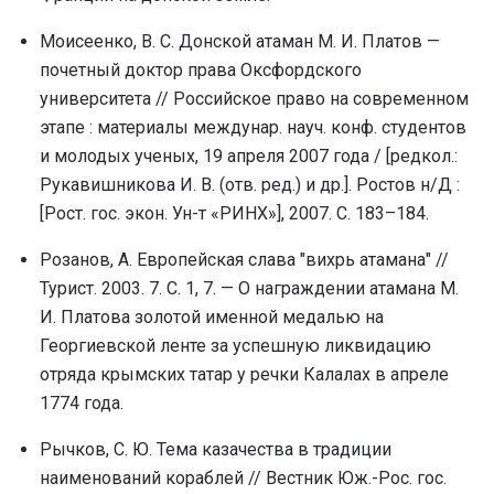
Моисеенко, В. С. Донской атаман М. И. Платов —
почетный доктор права Оксфордского
университета // Российское право на современном
этапе : материалы междунар. науч. конф. студентов
и молодых ученых, 19 апреля 2007 года / [редкол.:
Рукавишникова И. В. (отв. ред.) и др.]. Ростов н/Д :
[Рост. гос. экон. Ун-т «РИНХ»], 2007. С. 183–184.
Розанов, А. Европейская слава "вихрь атамана" //
Турист. 2003. 7. С. 1, 7. — О награждении атамана М.
И. Платова золотой именной медалью на
Георгиевской ленте за успешную ликвидацию
отряда крымских татар у речки Калалах в апреле
1774 года.
Рычков, С. Ю. Тема казачества в традиции
наименований кораблей // Вестник Юж.-Рос. гос.