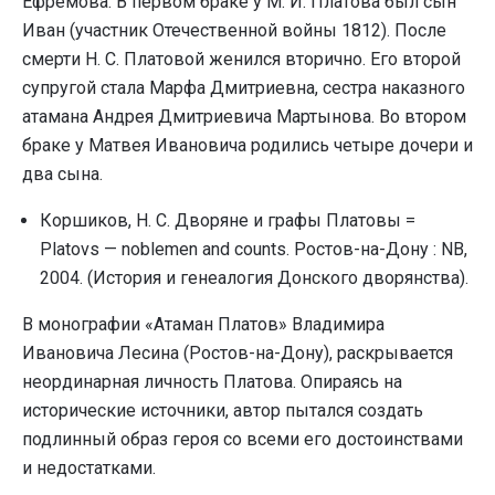
Ефремова. В первом браке у М. И. Платова был сын
Иван (участник Отечественной войны 1812). После
смерти Н. С. Платовой женился вторично. Его второй
супругой стала Марфа Дмитриевна, сестра наказного
атамана Андрея Дмитриевича Мартынова. Во втором
браке у Матвея Ивановича родились четыре дочери и
два сына.
Коршиков, Н. С. Дворяне и графы Платовы =
Platovs — noblemen and counts. Ростов-на-Дону : NB,
2004. (История и генеалогия Донского дворянства).
В монографии «Атаман Платов» Владимира
Ивановича Лесина (Ростов-на-Дону), раскрывается
неординарная личность Платова. Опираясь на
исторические источники, автор пытался создать
подлинный образ героя со всеми его достоинствами
и недостатками.