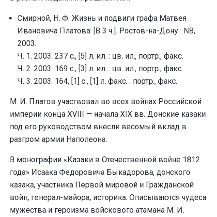
Смирной, Н. Ф. Жизнь и подвиги графа Матвея
Ивановича Платова: [В 3 ч.]. Ростов-на-Дону : NB,
2003.
Ч. 1. 2003. 237 с., [5] л. ил. : цв. ил., портр., факс.
Ч. 2. 2003. 169 с., [3] л. ил. : цв. ил., портр., факс.
Ч. 3. 2003. 164, [1] с., [1] л. факс. : портр., факс.
М. И. Платов участвовал во всех войнах Российской
империи конца XVIII — начала XIX вв. Донские казаки
под его руководством внесли весомый вклад в
разгром армии Наполеона.
В монографии «Казаки в Отечественной войне 1812
года» Исаака Федоровича Быкадорова, донского
казака, участника Первой мировой и Гражданской
войн, генерал-майора, историка. Описываются чудеса
мужества и героизма войскового атамана М. И.