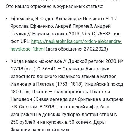
Это нашло отражено в журнальных статьях:
Ефименко, Я. Орден Александра Невского. Ч. 1 /
Ярослав Ефименко, Андрей Парамей, Андрей
Скулин // Наука и техника. 2013. № 5. С. 76–82 : ил.,
фот. URL:
https://naukatehnika.com/orden-aleksandra-
nevskogo-1.html
(дата обращения 27.02.2023).
Когда казак может все // Донской регион. 2020. №
17/18 (окт.). С. 36–41. — Страницы биографии
известного донского казачьего атамана Матвея
Ивановича Платова (1753–1818). Индийский поход
1800 год. Платов — градостроитель. Платов и
Наполеон. Живая легенда для британцев и встреча
с В. Скоттом. В 1918 г. платовский анфас был
изображен на донских купюрах достоинством в
250 рублей и на купонах в 50 копеек. Дары
Франции на донской земле.