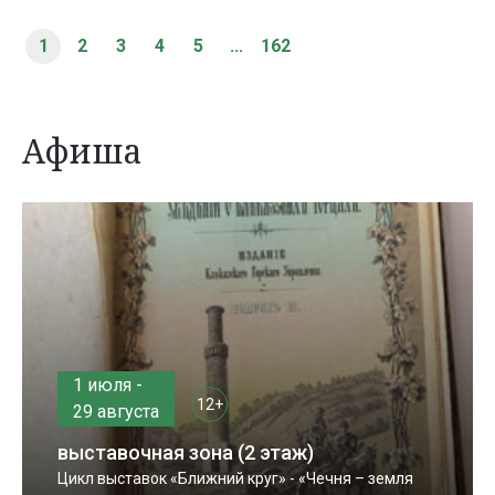
1
2
3
4
5
...
162
Афиша
1 июля -
12+
29 августа
выставочная зона (2 этаж)
Цикл выставок «Ближний круг» - «Чечня – земля