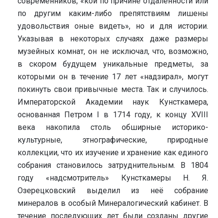
современников, «кои по причине отдалённости или
по другим каким-либо препятствиям лишены
удовольствия оные видеть», но и для истории.
Указывая в некоторых случаях даже размеры
музейных комнат, он не исключал, что, возможно,
в скором будущем уникальные предметы, за
которыми он в течение 17 лет «надзирал», могут
покинуть свои привычные места. Так и случилось.
Императорской Академии наук Кунсткамера,
основанная Петром I в 1714 году, к концу XVIII
века накопила столь обширные историко-
культурные, этнографические, природные
коллекции, что их изучение и хранение как единого
собрания становилось затруднительным. В 1804
году «надсмотритель» Кунсткамеры Н. Я.
Озерецковский выделил из неё собрание
минералов в особый Минералогический кабинет. В
течение последующих лет были созданы другие