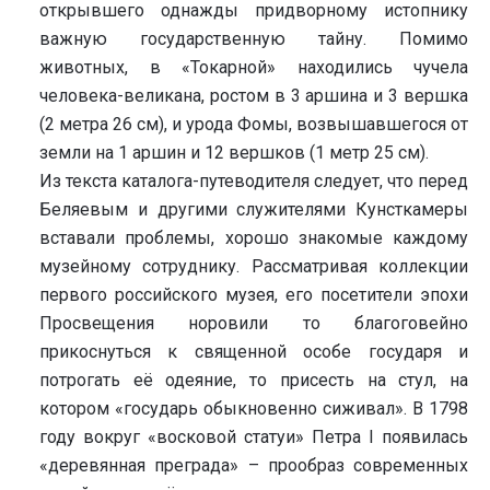
открывшего однажды придворному истопнику
важную государственную тайну. Помимо
животных, в «Токарной» находились чучела
человека-великана, ростом в 3 аршина и 3 вершка
(2 метра 26 см), и урода Фомы, возвышавшегося от
земли на 1 аршин и 12 вершков (1 метр 25 см).
Из текста каталога-путеводителя следует, что перед
Беляевым и другими служителями Кунсткамеры
вставали проблемы, хорошо знакомые каждому
музейному сотруднику. Рассматривая коллекции
первого российского музея, его посетители эпохи
Просвещения норовили то благоговейно
прикоснуться к священной особе государя и
потрогать её одеяние, то присесть на стул, на
котором «государь обыкновенно сиживал». В 1798
году вокруг «восковой статуи» Петра I появилась
«деревянная преграда» – прообраз современных