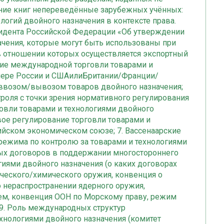
ание книг непереведённые зарубежных учённых:
логий двойного назначения в контексте права.
резидента Российской Федерации «Об утверждении
ачения, которые могут быть использованы при
в отношении которых осуществляется экспортный
ание международной торговли товарами и
имере России и СШАилиБритании/Франции/
а ввозом/вывозом товаров двойного назначения;
роля с точки зрения нормативного регулирования
говли товарами и технологиями двойного
вое регулирование торговли товарами и
ийском экономическом союзе; 7. Вассенаарские
режима по контролю за товарами и технологиями
ных договоров в поддержании многостороннего
гиями двойного назначения (о каких договорах
оческого/химического оружия, конвенция о
о нераспространении ядерного оружия,
м, конвенция ООН по Морскому праву, режим
) 9. Роль международных структур
хнологиями двойного назначения (комитет