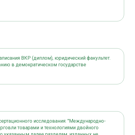
аписания ВКР (диплом), юридический факультет.
анию в демократическом государстве
сертационного исследования: "Международно-
рговли товарами и технологиями двойного
по указанным далее разделам, изданных не