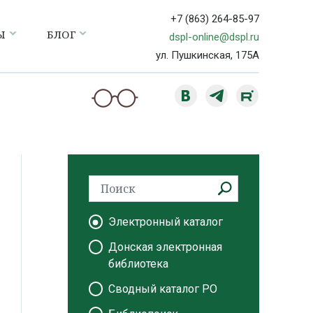
+7 (863) 264-85-97
Ы
БЛОГ
dspl-online@dspl.ru
ул. Пушкинская, 175А
Электронный каталог
Донская электронная
библиотека
Сводный каталог РО