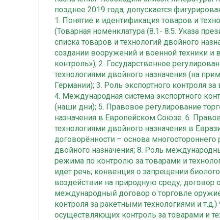
позднее 2019 года, допускается фигуриров
1. Понятие и идентификация товаров и техно
(Товарная номенклатура (8.1- 8.5. Указа п
списка товаров и технологий двойного назн
создании вооружений и военной техники и 
контроль»); 2. Государственное регулиров
технологиями двойного назначения (на пр
Германии); 3. Роль экспортного контроля з
4. Международная система экспортного конт
(наши дни); 5. Правовое регулирование тор
назначения в Европейском Союзе. 6. Право
технологиями двойного назначения в Евраз
договорённости – основа многостороннего 
двойного назначения; 8. Роль международ
режима по контролю за товарами и техноло
идёт речь; конвенция о запрещении биолог
воздействии на природную среду, договор 
международный договор о торговле оружие
контроля за ракетными технологиями и т.д.
осуществляющих контроль за товарами и те