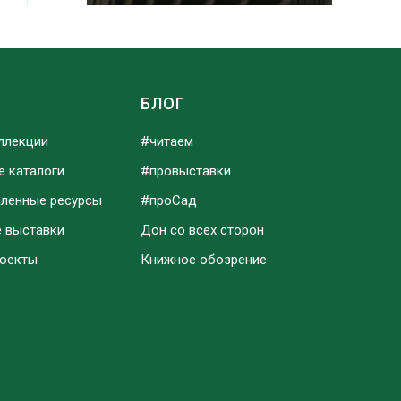
Ы
БЛОГ
ллекции
#читаем
е каталоги
#провыставки
аленные ресурсы
#проСад
е выставки
Дон со всех сторон
роекты
Книжное обозрение