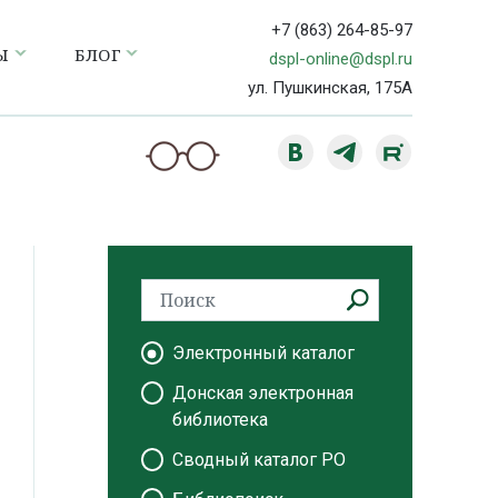
+7 (863) 264-85-97
Ы
БЛОГ
dspl-online@dspl.ru
ул. Пушкинская, 175А
Электронный каталог
Донская электронная
библиотека
Сводный каталог РО