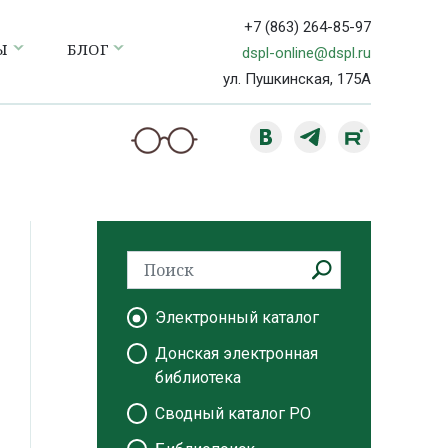
+7 (863) 264-85-97
Ы
БЛОГ
dspl-online@dspl.ru
ул. Пушкинская, 175А
Электронный каталог
Донская электронная
библиотека
Сводный каталог РО