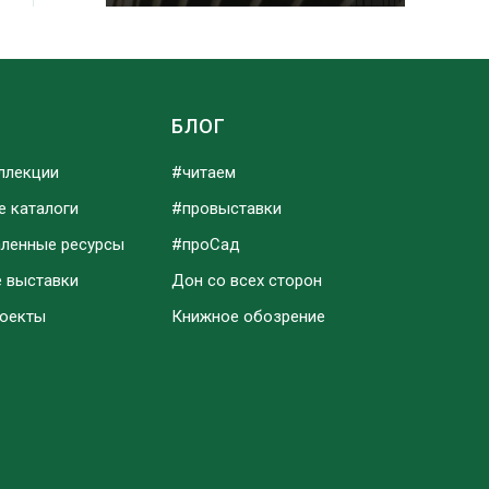
Ы
БЛОГ
ллекции
#читаем
е каталоги
#провыставки
аленные ресурсы
#проСад
е выставки
Дон со всех сторон
роекты
Книжное обозрение