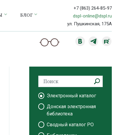
+7 (863) 264-85-97
Ы
БЛОГ
dspl-online@dspl.ru
ул. Пушкинская, 175А
Электронный каталог
Донская электронная
библиотека
Сводный каталог РО