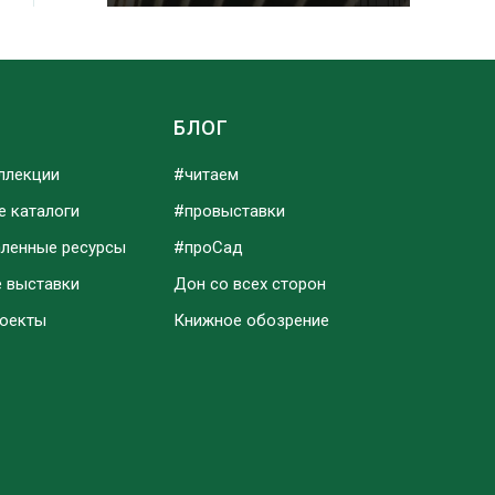
Ы
БЛОГ
ллекции
#читаем
е каталоги
#провыставки
аленные ресурсы
#проСад
е выставки
Дон со всех сторон
роекты
Книжное обозрение