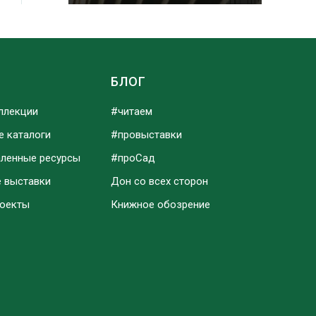
Ы
БЛОГ
ллекции
#читаем
е каталоги
#провыставки
аленные ресурсы
#проСад
е выставки
Дон со всех сторон
роекты
Книжное обозрение