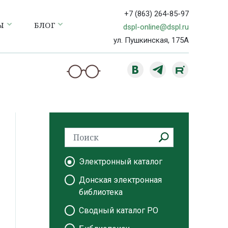
+7 (863) 264-85-97
Ы
БЛОГ
dspl-online@dspl.ru
ул. Пушкинская, 175А
Электронный каталог
Донская электронная
библиотека
Сводный каталог РО