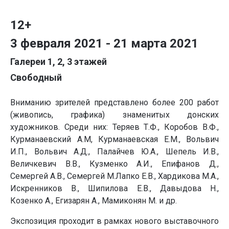
12+
3 февраля 2021 - 21 марта 2021
Галереи 1, 2, 3 этажей
Свободный
Вниманию зрителей представлено более 200 работ
(живопись, графика) знаменитых донских
художников. Среди них: Теряев Т.Ф., Коробов В.Ф.,
Курманаевский А.М, Курманаевская Е.М., Вольвич
И.П., Вольвич А.Д., Палайчев Ю.А., Шепель И.В.,
Величкевич В.В., Кузменко А.И., Епифанов Д.,
Семергей А.В., Семергей М.Лапко Е.В., Хардикова М.А.,
Искренников В., Шипилова Е.В., Давыдова Н.,
Козенко А., Егизарян А., Мамиконян М. и др.
Экспозиция проходит в рамках нового выставочного