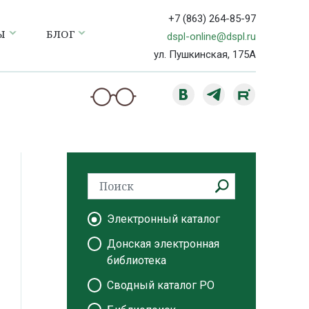
+7 (863) 264-85-97
Ы
БЛОГ
dspl-online@dspl.ru
ул. Пушкинская, 175А
Электронный каталог
Донская электронная
библиотека
Сводный каталог РО