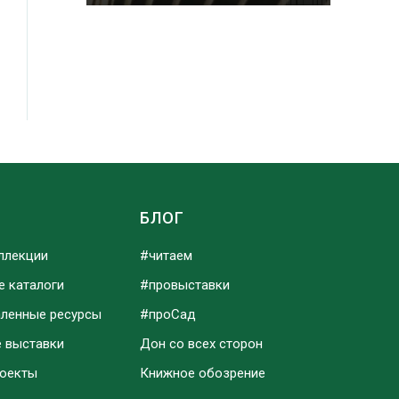
Ы
БЛОГ
ллекции
#читаем
е каталоги
#провыставки
аленные ресурсы
#проСад
е выставки
Дон со всех сторон
роекты
Книжное обозрение