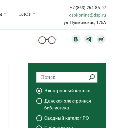
+7 (863) 264-85-97
Ы
БЛОГ
dspl-online@dspl.ru
ул. Пушкинская, 175А
Электронный каталог
Донская электронная
библиотека
Сводный каталог РО