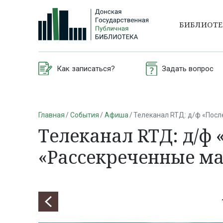
БИБЛИОТ
Как записаться?
Задать вопрос
Главная
События
Афиша
Телеканал RTД: д/ф «Посл
Телеканал RTД: д/ф 
«Рассекреченные м