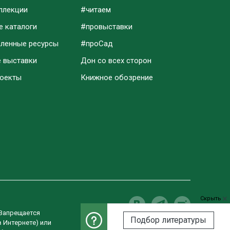
ллекции
#читаем
е каталоги
#провыставки
аленные ресурсы
#проСад
е выставки
Дон со всех сторон
роекты
Книжное обозрение
Скрыть
 Запрещается
Подбор литературы
в Интернете) или
Разработка сайта