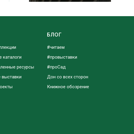
Ы
БЛОГ
ллекции
#читаем
е каталоги
#провыставки
аленные ресурсы
#проСад
е выставки
Дон со всех сторон
роекты
Книжное обозрение