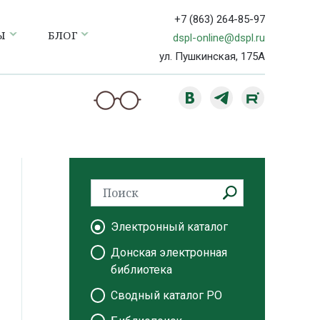
+7 (863) 264-85-97
Ы
БЛОГ
dspl-online@dspl.ru
ул. Пушкинская, 175А
Электронный каталог
Донская электронная
библиотека
Сводный каталог РО