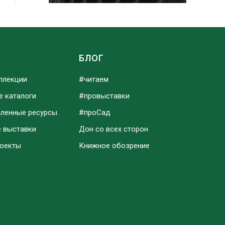
Ы
БЛОГ
ллекции
#читаем
е каталоги
#провыставки
аленные ресурсы
#проСад
е выставки
Дон со всех сторон
роекты
Книжное обозрение