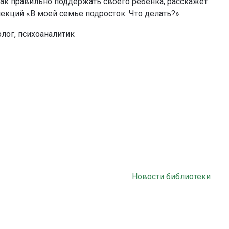
 как правильно поддержать своего ребёнка, расскажет
екций «В моей семье подросток. Что делать?».
олог, психоаналитик
Новости библиотеки