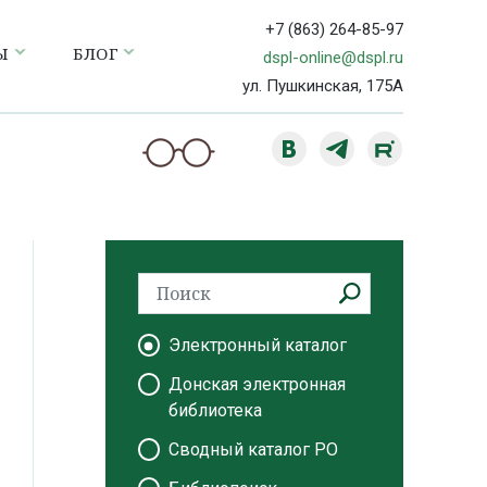
+7 (863) 264-85-97
Ы
БЛОГ
dspl-online@dspl.ru
ул. Пушкинская, 175А
Электронный каталог
Донская электронная
библиотека
Сводный каталог РО