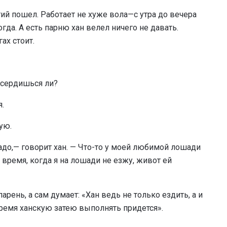
етий пошел. Работает не хуже вола—с утра до вечера
огда. А есть парню хан велел ничего не давать.
ах стоит.
е сердишься ли?
я.
ую.
надо,— говорит хан. — Что-то у моей любимой лошади
 время, когда я на лошади не езжу, живот ей
рень, а сам думает: «Хан ведь не только ездить, а и
время ханскую затею выполнять придется».