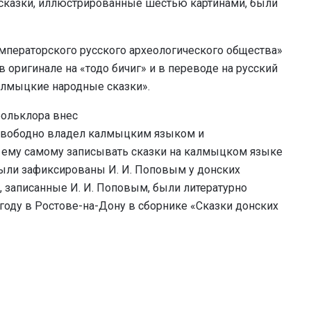
и сказки, иллюстрированные шестью картинами, были
Императорского русского археологического общества»
 оригинале на «тодо бичиг» и в переводе на русский
алмыцкие народные сказки».
ольклора внес
 свободно владел калмыцким языком и
 ему самому записывать сказки на калмыцком языке
были зафиксированы И. И. Поповым у донских
, записанные И. И. Поповым, были литературно
году в Ростове-на-Дону в сборнике «Сказки донских