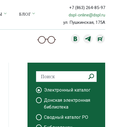
+7 (863) 264-85-97
Ы
БЛОГ
dspl-online@dspl.ru
ул. Пушкинская, 175А
Электронный каталог
Донская электронная
библиотека
Сводный каталог РО