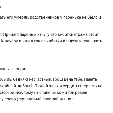
.
ать его умерли, родственников у паренька не было и
. Пришел парень к хану; у его кибитки стража стоит,
. К вечеру вышел хан из кибитки воздухом подышать.
оловы, говорит:
обыль, бедняк) несчастный. Грош цена тебе. Нанять
спокойный, добрый. Людей злых и сердитых терпеть не
 рассердится, тому на спине из кожи три ремня
лу-тэсвэ (терпеливый простак) вышел.