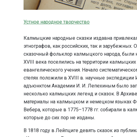
Устное народное творчество
Калмыцкие народные сказки издавна привлекал
этнографов, как российских, так и зарубежных. 
сказочный фольклор калмыцкого народа, были н
XVIII века поселились на территории калмыцки
евангелического учения. Начало систематическ
степях положили в XVIII в. научные экспедиции
адъюнктом Академии И. И. Лепехиным было запи
несколько калмыцких легенд и сказок. В Архив
материалы на калмыцком и немецком языках Ф. 
Вебера, которые в 1775–1778 гг. собирали в кал
которые до сих пор не изданы.
В 1818 году в Лейпциге девять сказок из публи