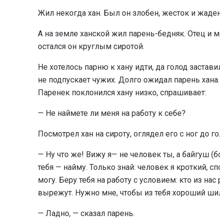
Жил некогда хан. Был он злобен, жесток и жаден
А на земле ханской жил парень-бедняк. Отец и м
остался он круглым сиротой.
Не хотелось парню к хану идти, да голод заставил
не подпускает чужих. Долго ожидал парень хана
Паренек поклонился хану низко, спрашивает:
— Не наймете ли меня на работу к себе?
Посмотрел хан на сироту, оглядел его с ног до г
— Ну что же! Вижу я— не человек ты, а байгуш (б
тебя — найму. Только знай: человек я кроткий, 
могу. Беру тебя на работу с условием: кто из нас
вырежут. Нужно мне, чтобы из тебя хороший ши
— Ладно, — сказал парень.