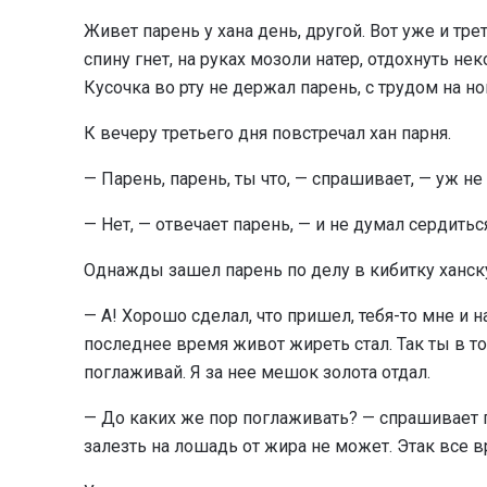
Живет парень у хана день, другой. Вот уже и тр
спину гнет, на руках мозоли натер, отдохнуть нек
Кусочка во рту не держал парень, с трудом на ног
К вечеру третьего дня повстречал хан парня.
— Парень, парень, ты что, — спрашивает, — уж н
— Нет, — отвечает парень, — и не думал сердитьс
Однажды зашел парень по делу в кибитку ханск
— А! Хорошо сделал, что пришел, тебя-то мне и 
последнее время живот жиреть стал. Так ты в то
поглаживай. Я за нее мешок золота отдал.
— До каких же пор поглаживать? — спрашивает па
залезть на лошадь от жира не может. Этак все 