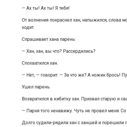
— Ах ты! Ах ты! Я тебя!
От волнения покраснел хан, напыжился, слова мо
ходит.
Спрашивает хана парень:
— Хан, хан, вы что? Рассердились?
Спохватился хан.
— Нет, — говорит. — За что же? А ножик брось! П
Ушел парень.
Возвратился в кибитку хан. Призвал старую и с
— Парня того ненавижу. Чуть не провел меня. Со
Долго судили-рядили хан с ханшей и порешили п