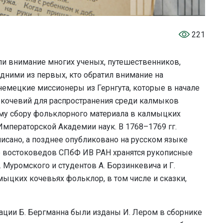
221
и внимание многих ученых, путешественников,
Одними из первых, кто обратил внимание на
емецкие миссионеры из Гернгута, которые в начале
х кочевий для распространения среди калмыков
ому сбору фольклорного материала в калмыцких
 Императорской Академии наук. В 1768–1769 гг.
сано, а позднее опубликовано на русском языке
е востоковедов СПбФ ИВ РАН хранятся рукописные
Муромского и студентов А. Борзинкевича и Г.
мыцких кочевьях фольклор, в том числе и сказки,
кации Б. Бергманна были изданы И. Лером в сборнике