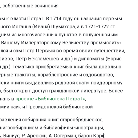
, собственные сочинения.
м к власти Петра I. В 1714 году он назначил первым
го Иоганна (Ивана) Шумахера, а в 1721-1722 гг.
одним из многочисленных пунктов в полученной им
ку Вашему Императорскому Величеству промыслить»,
мался и сам Петр Первый во время своих путешествий,
ривов, Петр Беклемешев и др.) и дипломаты (Борис
 др.). Тематика приобретаемых книг была довольно
урные трактаты, кораблестроение и садоводство,
отеки книги выдавались родовой знати, придворному
а, был открыт доступ гражданской литературе. Более
нать в
проекте «Библиотека Петра Ι»
,
мии наук и Президентской библиотекой.
равления собирания книг: старообрядческое,
 книгособиранием и библиофилы-иностранцы,
 Виниус, Р. Арескин, А. Остерман, барон Корф.