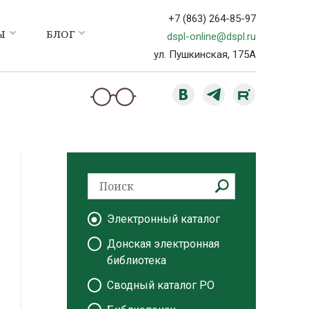
+7 (863) 264-85-97
Ы
БЛОГ
dspl-online@dspl.ru
ул. Пушкинская, 175А
Электронный каталог
Донская электронная
библиотека
Сводный каталог РО