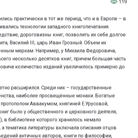
119
ись практически в тот же период, что и в Европе – в
вивались технологии западного книгопечатания.
едствие, дороговизны книг, позволить их себе долгое
та, Василий III, царь Иван Грозный. Объем их
нным меркам. Например, у Михаила Федоровича,
сего несколько десятков книг, причем большая часть
йловича количество изданий увеличилось примерно до
метно расширился. Среди них – государственные
венства, наиболее просвещённые монахи. Богатые
протопопом Аввакумом, княгиней Е.Урусовой,
иг было у общественного и церковного деятеля,
), в библиотеке которого хранилось немало
, а тематика литературы включала описания отцов
ведений античных авторов, книги по философии,