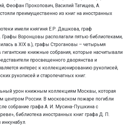
, Феофан Прокопович, Василий Татищев, А.
остояли преимущественно из книг на иностранных
иотеки имели княгиня Е.Р. Дашкова, граф
. Графы Воронцовы располагали пятью библиотеками,
лась в XIX в.), графы Строгановы – четырьмя
в гигантские книжные собрания, которые насчитывали
 представители просвещенного дворянства и
оявляется интерес к коллекционированию рукописей,
ких рукописей и старопечатных книг.
ельный урон книжным коллекциям Москвы, которая
м центром России. В московском пожаре погибли
ле собрание графа А. И. Мусина-Пушкина с
еве», библиотека иностранных книг графа Д. П.
 инкунабул.