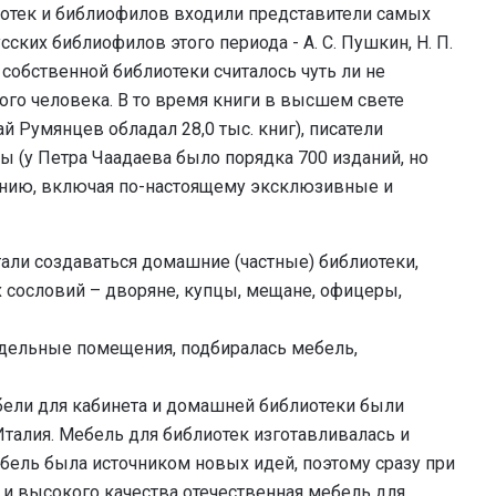
иотек и библиофилов входили представители самых
ских библиофилов этого периода - А. С. Пушкин, Н. П.
 собственной библиотеки считалось чуть ли не
го человека. В то время книги в высшем свете
 Румянцев обладал 28,0 тыс. книг), писатели
ы (у Петра Чаадаева было порядка 700 изданий, но
нию, включая по-настоящему эксклюзивные и
тали создаваться домашние (частные) библиотеки,
сословий – дворяне, купцы, мещане, офицеры,
дельные помещения, подбиралась мебель,
ели для кабинета и домашней библиотеки были
талия. Мебель для библиотек изготавливалась и
бель была источником новых идей, поэтому сразу при
 и высокого качества отечественная мебель для