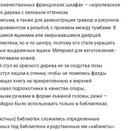
ококачественных французских шкафах — «королевское
о дерева с лиловым оттенком;
письма, а также для демонстрации гравюр и рисунков.
орнаментом и резьбой, с проемом между тумбами. В
явшиеся ящиками или закрывавшиеся дверцей.
иотеки, но и по центру, поэтому его стали украшать
жные выдвижные ящики. Материал для изготовления -
бтягивали кожей;
 стул из красного дерева из-за сходства позы
а стул лицом к спинке, чтобы не помялись фалды
мещал книгу на прикрепленную к верхней
овал подлокотники в качестве опоры;
зными ручками в форме львиной головы, реже —
Модно было использовать только в библиотеках.
астных) библиотек сложились определенные
ных под библиотеки и родственные им «кабинеты».