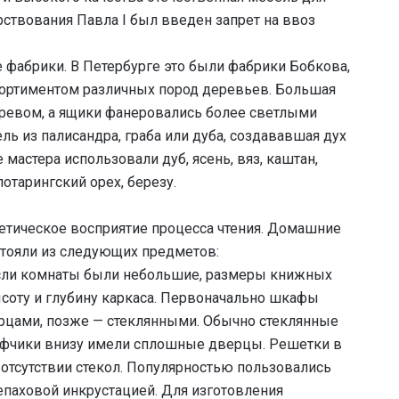
рствования Павла I был введен запрет на ввоз
фабрики. В Петербурге это были фабрики Бобкова,
сортиментом различных пород деревьев. Большая
ревом, а ящики фанеровались более светлыми
ь из палисандра, граба или дуба, создававшая дух
мастера использовали дуб, ясень, вяз, каштан,
лотарингский орех, березу.
етическое восприятие процесса чтения. Домашние
стояли из следующих предметов:
 если комнаты были небольшие, размеры книжных
соту и глубину каркаса. Первоначально шкафы
цами, позже — стеклянными. Обычно стеклянные
афчики внизу имели сплошные дверцы. Решетки в
отсутствии стекол. Популярностью пользовались
паховой инкрустацией. Для изготовления