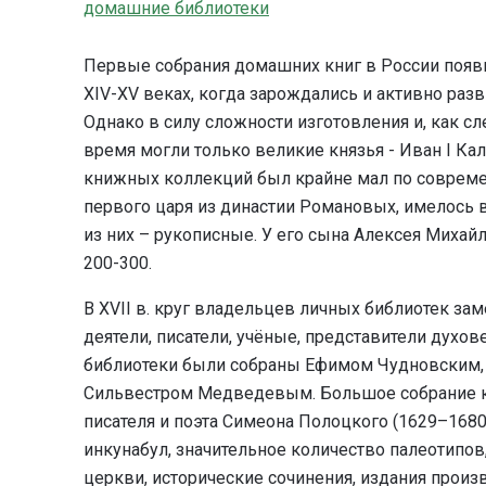
домашние библиотеки
Первые собрания домашних книг в России появил
XIV-XV веках, когда зарождались и активно раз
Однако в силу сложности изготовления и, как сл
время могли только великие князья - Иван I Кали
книжных коллекций был крайне мал по совреме
первого царя из династии Романовых, имелось в
из них – рукописные. У его сына Алексея Миха
200-300.
В ХVII в. круг владельцев личных библиотек за
деятели, писатели, учёные, представители духо
библиотеки были собраны Ефимом Чудновским, 
Сильвестром Медведевым. Большое собрание кн
писателя и поэта Симеона Полоцкого (1629–1680
инкунабул, значительное количество палеотипов
церкви, исторические сочинения, издания произ