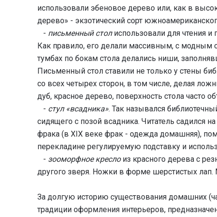
использовали эбеновое дерево или, как в выс
дерево» - экзотический сорт южноамериканског
-
письменный стол
использовали для чтения и 
Как правило, его делали массивным, с модным 
тумбах по бокам стола делались ниши, заполн
Письменный стол ставили не только у стены библ
со всех четырех сторон, в том числе, делая ло
дуб, красное дерево, поверхность стола часто о
-
стул «всадника»
. Так назывался библиотечный
сидящего с позой всадника. Читатель садился н
фрака (в XIX веке фрак - одежда домашняя), по
перекладине регулируемую подставку и использ
-
зооморфное кресло
из красного дерева с ре
другого зверя. Ножки в форме шерстистых лап. 
За долгую историю существования домашних (ч
традиции оформления интерьеров, предназначен