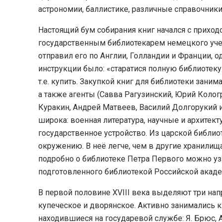
астрономии, баллистике, различные справочники
Настоящий бум собирания книг начался с приходо
государственным библиотекарем немецкого учено
отправил его по Англии, Голландии и Франции, 
инструкции было: «старатися полную библиоте
т.е. купить. Закупкой книг для библиотеки зани
а также агенты (Савва Рагузинский, Юрий Колог
Куракин, Андрей Матвеев, Василий Долгорукий и
широка: военная литература, научные и архитект
государственное устройство. Из царской библи
окружению. В неё легче, чем в другие хранилищ
подробно о библиотеке Петра Первого можно уз
подготовленного библиотекой Российской акаде
В первой половине XVIII века выделяют три нап
купеческое и дворянское. Активно занимались
находившиеся на государевой службе: Я. Брюс, А.