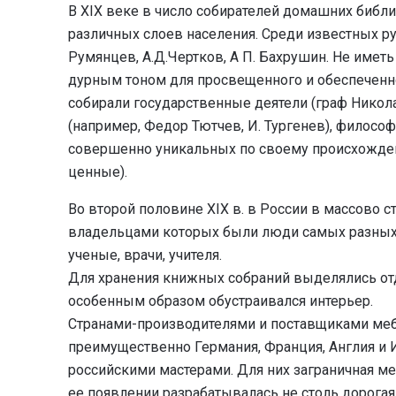
В XIX веке в число собирателей домашних библ
различных слоев населения. Среди известных рус
Румянцев, А.Д.Чертков, А П. Бахрушин. Не иметь
дурным тоном для просвещенного и обеспеченно
собирали государственные деятели (граф Николай
(например, Федор Тютчев, И. Тургенев), философ
совершенно уникальных по своему происхожде
ценные).
Во второй половине XIX в. в России в массово с
владельцами которых были люди самых разных 
ученые, врачи, учителя.
Для хранения книжных собраний выделялись от
особенным образом обустраивался интерьер.
Странами-производителями и поставщиками меб
преимущественно Германия, Франция, Англия и И
российскими мастерами. Для них заграничная ме
ее появлении разрабатывалась не столь дорогая