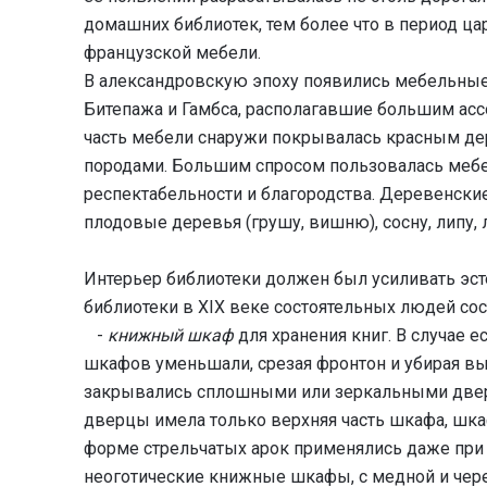
домашних библиотек, тем более что в период ца
французской мебели.
В александровскую эпоху появились мебельные 
Битепажа и Гамбса, располагавшие большим ас
часть мебели снаружи покрывалась красным де
породами. Большим спросом пользовалась мебел
респектабельности и благородства. Деревенские 
плодовые деревья (грушу, вишню), сосну, липу, 
Интерьер библиотеки должен был усиливать эст
библиотеки в XIX веке состоятельных людей со
-
книжный шкаф
для хранения книг. В случае
шкафов уменьшали, срезая фронтон и убирая вы
закрывались сплошными или зеркальными двер
дверцы имела только верхняя часть шкафа, шк
форме стрельчатых арок применялись даже при 
неоготические книжные шкафы, с медной и чере