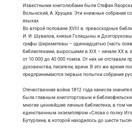
Известными книголюбами были Стефан Яворский
Волынский, А. Хрущев. Эти книжные собрания с
языках.
Во второй половине XVIII в. превосходные библ
И. И. Шувалов, князья Голицыны и Долгоруковы
графы Шереметевы – одиннадцатью (часть появи
библиотеками, выросшими в XIX – начале XX в. 
от 10 000 до 40 000 томов. От них не отставали
духовенства, писатели, врачи. В это же время п
предпринимаются первые попытки собрания русс
Отечественная война 1812 года нанесла значит
была главным книготорговым и библиофильски
многие ценнейшие личные библиотеки, в том чис
единственным экземпляром «Слова о полку Игор
Бутурлина, в которой находилось до шести тысяч