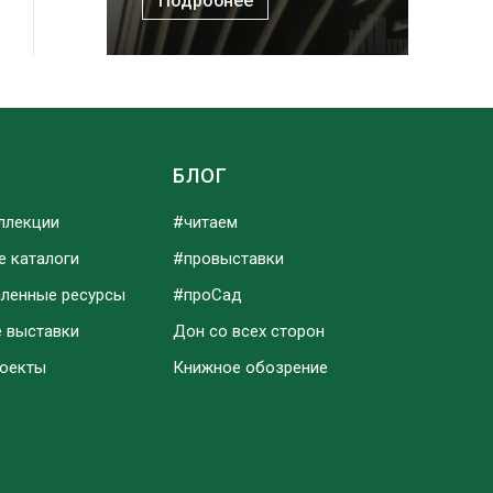
Подробнее
Ы
БЛОГ
ллекции
#читаем
е каталоги
#провыставки
аленные ресурсы
#проСад
е выставки
Дон со всех сторон
роекты
Книжное обозрение