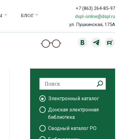
+7 (863) 264-85-97
Ы
БЛОГ
dspl-online@dspl.ru
ул. Пушкинская, 175А
Электронный каталог
Донская электронная
библиотека
Сводный каталог РО