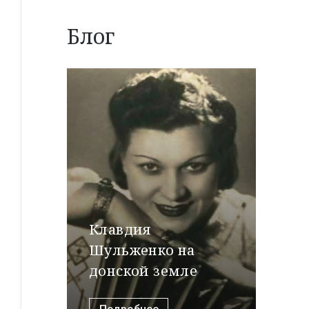
Блог
Клавдия
Шульженко на
донской земле