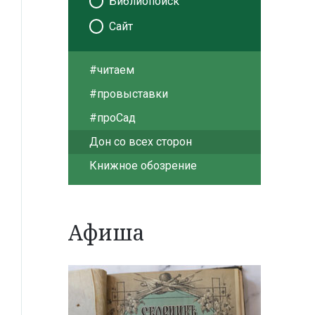
Библиопоиск
Сайт
#читаем
#провыставки
#проСад
Дон со всех сторон
Книжное обозрение
Афиша