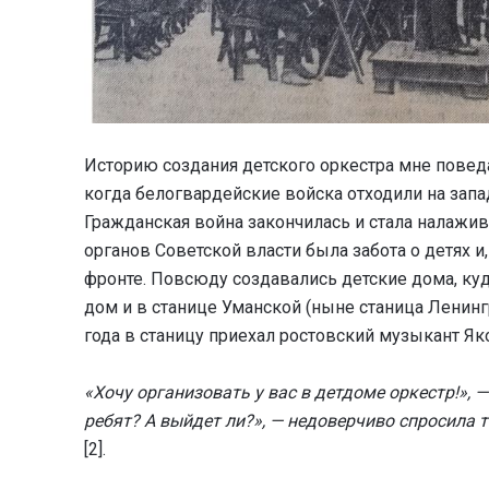
Историю создания детского оркестра мне поведа
когда белогвардейские войска отходили на запад
Гражданская война закончилась и стала налажив
органов Советской власти была забота о детях и,
фронте. Повсюду создавались детские дома, ку
дом и в станице Уманской (ныне станица Ленинг
года в станицу приехал ростовский музыкант Я
«Хочу организовать у вас в детдоме оркестр!», 
ребят? А выйдет ли?», — недоверчиво спросила т
[2].