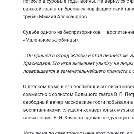
погибло в суровые годы войны. Не вернулся с ф
связкой гранат он бросился под фашистский тан
трубач Михаил Александров.
Судьба одного из беспризорников — воспитанник
«Маленькие жлобинцы»:
…Он пришел в отряд Жлобы и стал пианистом. З
Краснодаре. Его игра вызывает улыбку на лица
превращается в замечательнейшего пианиста с
О детском доме и его воспитанниках писал извес
совместно с солистом Большого театра В. П. Пе
свободный вечер московские гости побывали в
воспитанниками, слушали концерт юных музыка
впечатление. В. И. Качалов сделал следующую з
Чуть ли не до слез тронул меня этот оркестр, д