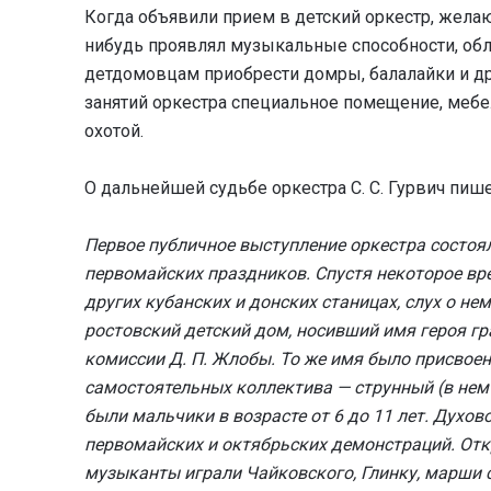
Когда объявили прием в детский оркестр, желаю
нибудь проявлял музыкальные способности, об
детдомовцам приобрести домры, балалайки и д
занятий оркестра специальное помещение, мебе
охотой.
О дальнейшей судьбе оркестра С. С. Гурвич пише
Первое публичное выступление оркестра состояло
первомайских праздников. Спустя некоторое вр
других кубанских и донских станицах, слух о не
ростовский детский дом, носивший имя героя г
комиссии Д. П. Жлобы. То же имя было присвоен
самостоятельных коллектива — струнный (в нем
были мальчики в возрасте от 6 до 11 лет. Дух
первомайских и октябрьских демонстраций. От
музыканты играли Чайковского, Глинку, марши 