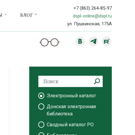
+7 (863) 264-85-97
Ы
БЛОГ
dspl-online@dspl.ru
ул. Пушкинская, 175А
Электронный каталог
Донская электронная
библиотека
Сводный каталог РО