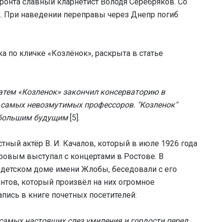
ронта славный кларнетист Володя Серебряков. Со
к. При наведении переправы через Днепр погиб
а по кличке «Козлёнок», раскрыта в статье
атем «Козленок» закончил консерваторию в
х самых невозмутимых профессоров. "Козленок"
 большим будущим
[5].
тный актёр В. И. Качалов, который в июле 1926 года
тровым выступал с концертами в Ростове. В
 детском доме имени Жлобы, беседовали с его
нтов, который произвёл на них огромное
апись в книге почетных посетителей:
о самых настоящих слез умиления и гордости перед