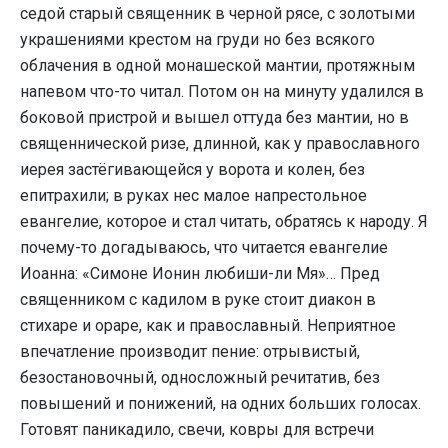
седой старый священник в черной рясе, с золотыми
украшениями крестом на груди но без всякого
облачения в одной монашеской мантии, протяжным
напевом что-то читал. Потом он на минуту удалился в
боковой пристрой и вышел оттуда без мантии, но в
священнической ризе, длинной, как у православного
иерея застёгивающейся у ворота и колен, без
епитрахили; в руках нес малое напрестольное
евангелие, которое и стал читать, обратясь к народу. Я
почему-то догадываюсь, что читается евангелие
Иоанна: «Симоне Ионин любиши-ли Мя»… Пред
священником с кадилом в руке стоит диакон в
стихаре и ораре, как и православный. Неприятное
впечатление производит пение: отрывистый,
безостановочный, односложный речитатив, без
повышений и понижений, на одних больших голосах.
Готовят паникадило, свечи, ковры для встречи