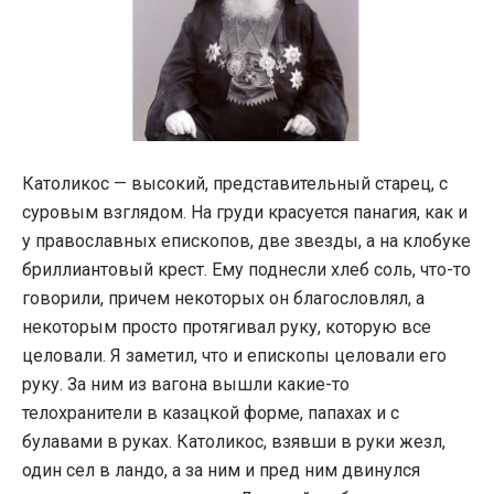
Католикос — высокий, представительный старец, с
суровым взглядом. На груди красуется панагия, как и
у православных епископов, две звезды, а на клобуке
бриллиантовый крест. Ему поднесли хлеб соль, что-то
говорили, причем некоторых он благословлял, а
некоторым просто протягивал руку, которую все
целовали. Я заметил, что и епископы целовали его
руку. За ним из вагона вышли какие-то
телохранители в казацкой форме, папахах и с
булавами в руках. Католикос, взявши в руки жезл,
один сел в ландо, а за ним и пред ним двинулся