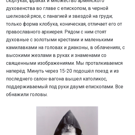
сюртуках, фраках и множество армянского
духовенства во главе с епископом, в черной
шелковой рясе, с панагией и звездой на груди;
только форма клобука, коническая, отличает его от
православного архиерея. Рядом с ним стоят
духовные с золотыми крестами и маленькими
камилавками на головах и диаконы, в облачениях, с
высокими жезлами в руках и знаменами со
священными изображениями. Мы проталкиваемся
наперёд. Минуть через 15-20 подошёл поезд и из
последнего салон-вагона вышел католикос,
поддерживаемый под руки двумя епископами. Все
обнажили головы.