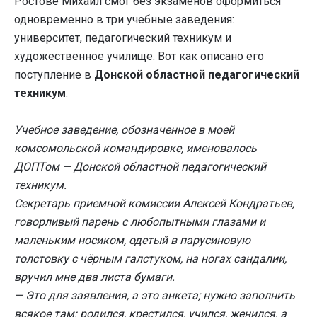
Ростове Михаил смог без экзаменов оформиться
одновременно в три учебные заведения:
университет, педагогический техникум и
художественное училище. Вот как описано его
поступление в
Донской областной педагогический
техникум
:
Учебное заведение, обозначенное в моей
комсомольской командировке, именовалось
ДОПТом — Донской областной педагогический
техникум.
Секретарь приемной комиссии Алексей Кондратьев,
говорливый парень с любопытными глазами и
маленьким носиком, одетый в парусиновую
толстовку с чёрным галстуком, на ногах сандалии,
вручил мне два листа бумаги.
— Это для заявления, а это анкета; нужно заполнить
всякое там: родился, крестился, учился, женился, а