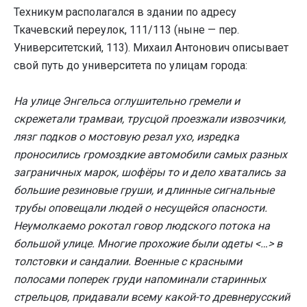
Техникум располагался в здании по адресу
Ткачевский переулок, 111/113 (ныне — пер.
Университетский, 113). Михаил Антонович описывает
свой путь до университета по улицам города:
На улице Энгельса оглушительно гремели и
скрежетали трамваи, трусцой проезжали извозчики,
лязг подков о мостовую резал ухо, изредка
проносились громоздкие автомобили самых разных
заграничных марок, шофёры то и дело хватались за
большие резиновые груши, и длинные сигнальные
трубы оповещали людей о несущейся опасности.
Неумолкаемо рокотал говор людского потока на
большой улице. Многие прохожие были одеты <…> в
толстовки и сандалии. Военные с красными
полосами поперек груди напоминали старинных
стрельцов, придавали всему какой-то древнерусский