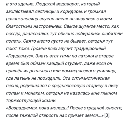
в это здание. Людской водоворот, который
захлёстывал лестницы и коридоры, и громкая
разноголосица звуков никак не вязались с моим
благостным настроением. Самое шумное место, как
всегда, раздевалка; тут обычно собирались любители
попеть. Свято место пусто не бывает, сегодня тут
поют тоже. Громче всех звучит традиционный
«Гаудеамус». Знать этот гимн по-латыни в старое
время был обязан каждый студент, даже если он
пришёл из реального или коммерческого училища,
где латынь не проходили. Эта оптимистическая
песня, родившаяся в средневековую старину в пику
попам и монахам, сегодня не казалась мне гимном
торжествующей жизни.
«Возрадуемся, пока молоды! После отрадной юности,
после тяжёлой старости нас примет земля...»
[3].