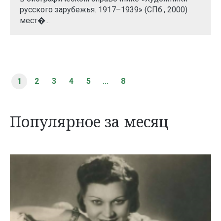
русского зарубежья. 1917–1939» (СПб., 2000)
мест�...
1
2
3
4
5
...
8
Популярное за месяц