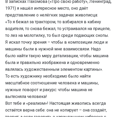
В записках Пахомова («Про свою работу», Ленинград,
1971) я нашёл интересное место, оно даёт
представление о нелёгких задачах живописца:
«То я бежал за трактором, то взбирался в кабину
водителя, то снова бежал, то устраивался на прицепе,
то лез на молотилку, то был среди подающих снопы.
Я искал точку зрения – чтобы в композиции люди и
машины были в нужной мне взаимосвязи. Надо
было найти такую меру детализации, чтобы машина
была и правильно изображена и одновременно
являлась художественным элементом картины».
То есть художнику необходимо было найти
масштабное соотношение человека и машины,
нужные поворот и ракурс: чтобы машина не
вытесняла человека!
Вот тебе и «реализм»! Настоящая живопись всегда
остаётся верна себе: она не копирует – она создаёт,
творит; а если говорить о карандашном наброске с