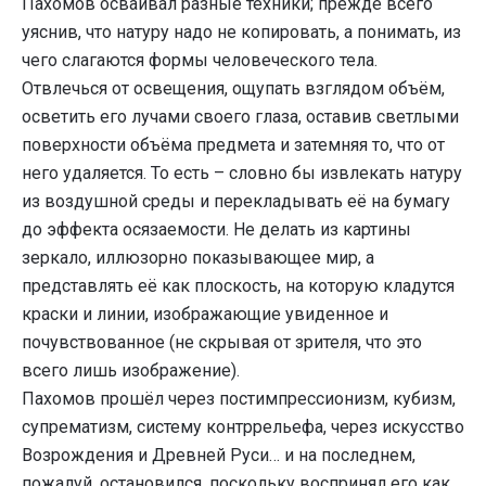
Пахомов осваивал разные техники; прежде всего
уяснив, что натуру надо не копировать, а понимать, из
чего слагаются формы человеческого тела.
Отвлечься от освещения, ощупать взглядом объём,
осветить его лучами своего глаза, оставив светлыми
поверхности объёма предмета и затемняя то, что от
него удаляется. То есть – словно бы извлекать натуру
из воздушной среды и перекладывать её на бумагу
до эффекта осязаемости. Не делать из картины
зеркало, иллюзорно показывающее мир, а
представлять её как плоскость, на которую кладутся
краски и линии, изображающие увиденное и
почувствованное (не скрывая от зрителя, что это
всего лишь изображение).
Пахомов прошёл через постимпрессионизм, кубизм,
супрематизм, систему контррельефа, через искусство
Возрождения и Древней Руси… и на последнем,
пожалуй, остановился, поскольку воспринял его как