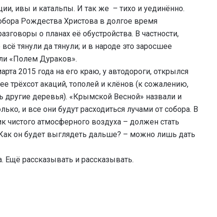
ции, ивы и катальпы. И так же – тихо и уединённо.
собора Рождества Христова в долгое время
зговоры о планах её обустройства. В частности,
всё тянули да тянули; и в народе это заросшее
ли «Полем Дураков».
арта 2015 года на его краю, у автодороги, открылся
е трёхсот акаций, тополей и клёнов (к сожалению,
 другие деревья). «Крымской Весной» назвали и
ко, и все они будут расходиться лучами от собора. В
ик чистого атмосферного воздуха – должен стать
 Как он будет выглядеть дальше? – можно лишь дать
а. Ещё рассказывать и рассказывать.