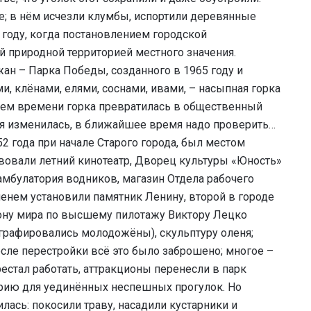
ие; в нём исчезли клумбы, испортили деревянные
 году, когда постановлением городской
 природной территорией местного значения.
ан – Парка Победы, созданного в 1965 году и
и, клёнами, елями, соснами, ивами, – насыпная горка
ием времени горка превратилась в общественный
ция изменилась, в ближайшее время надо проверить…
2 года при начале Старого города, был местом
твовали летний кинотеатр, Дворец культуры «Юность»
 амбулатория водников, магазин Отдела рабочего
менем установили памятник Ленину, второй в городе
иону мира по высшему пилотажу Виктору Лецко
графировались молодожёны), скульптуру оленя;
сле перестройки всё это было заброшено; многое –
рестал работать, аттракционы перенесли в парк
орию для уединённых неспешных прогулок. Но
лась: покосили траву, насадили кустарники и