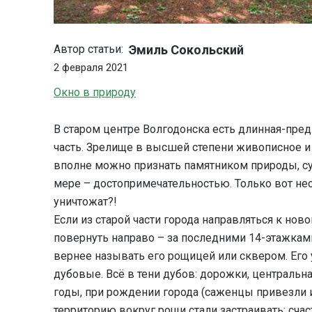
Эмиль Сокольский
Автор статьи:
2 февраля 2021
Окно в природу
В старом центре Волгодонска есть длинная-пред
часть. Зрелище в высшей степени живописное и
вполне можно признать памятником природы, с
мере – достопримечательностью. Только вот не
уничтожат?!
Если из старой части города направляться к нов
повернуть направо – за последними 14-этажкам
вернее называть его рощицей или сквером. Его 
дубовые. Всё в тени дубов: дорожки, центральн
годы, при рождении города (саженцы привезли и
территорию вокруг рощи стали застраивать; счаст