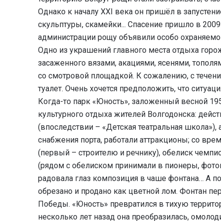
Однако к началу XXI века он пришёл в запустен
скульптуры, скамейки... Спасение пришло в 2009
администрации рощу объявили особо охраняемой
Одно из украшений главного места отдыха горож
засаженного вязами, акациями, ясенями, тополям
со смотровой площадкой. К сожалению, с течен
туалет. Очень хочется предположить, что ситуа
Когда-то парк «Юность», заложенный весной 195
культурного отдыха жителей Волгодонска: дейс
(впоследствии – «Детская театральная школа»),
снабжения порта, работали аттракционы; со вре
(первый – строителю и речнику), обелиск чемп
(рядом с обелиском принимали в пионеры, фото
радовала глаз композиция в чаше фонтана… А по
обрезано и продано как цветной лом. Фонтан пе
Победы. «Юность» превратился в тихую террит
несколько лет назад она преобразилась, омолоди