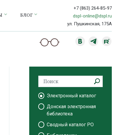
+7 (863) 264-85-97
Ы
БЛОГ
dspl-online@dspl.ru
ул. Пушкинская, 175А
Электронный каталог
Донская электронная
библиотека
Сводный каталог РО