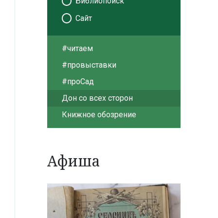
Библиопоиск
Сайт
#читаем
#провыставки
#проСад
Дон со всех сторон
Книжное обозрение
Афиша