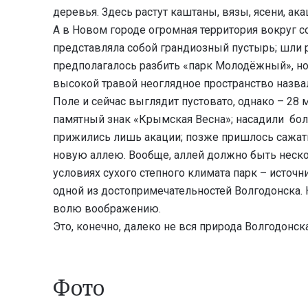
деревья. Здесь растут каштаны, вязы, ясени, ака
А в Новом городе огромная территория вокруг 
представляла собой грандиозный пустырь; шли ра
предполагалось разбить «парк Молодёжный», но 
высокой травой неоглядное пространство назва
Поле и сейчас выглядит пустовато, однако – 28 м
памятный знак «Крымская Весна»; насадили боле
прижились лишь акации; позже пришлось сажать
новую аллею. Вообще, аллей должно быть несколь
условиях сухого степного климата парк – источн
одной из достопримечательностей Волгодонска.
волю воображению.
Это, конечно, далеко не вся природа Волгодонск
Фото