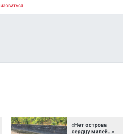
изоваться
«Нет острова
сердцу милей…»