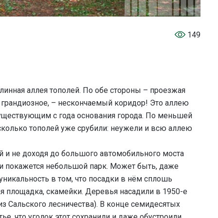
149
линная аллея тополей. По обе стороны – проезжая
 грандиозное, – нескончаемый коридор! Это аллею
уществующим с года основания города. По меньшей
сколько тополей уже срубили: неужели и всю аллею
ой и не доходя до большого автомобильного моста
и покажется небольшой парк. Может быть, даже
уникальность в том, что посадки в нём сплошь
ая площадка, скамейки. Деревья насадили в 1950-е
з Сальского лесничества). В конце семидесятых
ье, что уголок этот сохранили и даже обустроили.