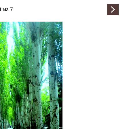
1
из 7