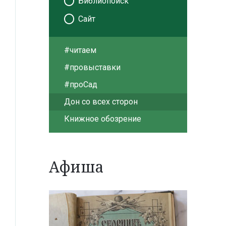
Библиопоиск
Сайт
#читаем
#провыставки
#проСад
Дон со всех сторон
Книжное обозрение
Афиша