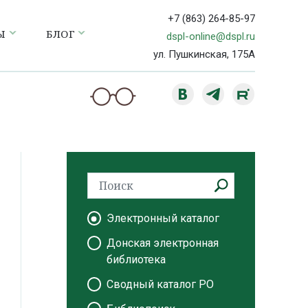
+7 (863) 264-85-97
Ы
БЛОГ
dspl-online@dspl.ru
ул. Пушкинская, 175А
Электронный каталог
Донская электронная
библиотека
Сводный каталог РО