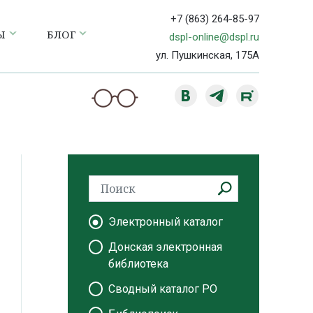
+7 (863) 264-85-97
Ы
БЛОГ
dspl-online@dspl.ru
ул. Пушкинская, 175А
Электронный каталог
Донская электронная
библиотека
Сводный каталог РО