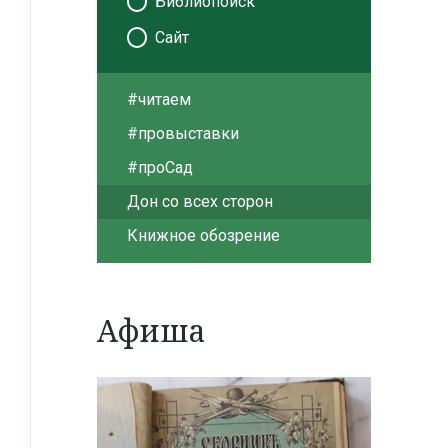
Библиопоиск
Сайт
#читаем
#провыставки
#проСад
Дон со всех сторон
Книжное обозрение
Афиша