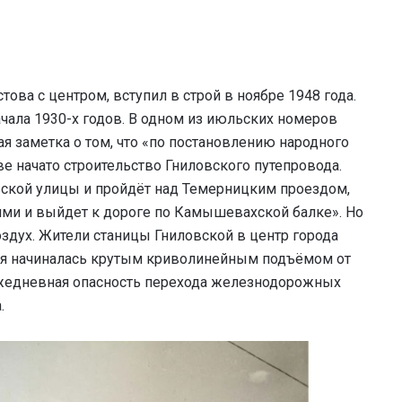
ва с центром, вступил в строй в ноябре 1948 года.
чала 1930-х годов. В одном из июльских номеров
ая заметка о том, что «по постановлению народного
ве начато строительство Гниловского путепровода.
вской улицы и пройдёт над Темерницким проездом,
ми и выйдет к дороге по Камышевахской балке». Но
здух. Жители станицы Гниловской в центр города
рая начиналась крутым криволинейным подъёмом от
ежедневная опасность перехода железнодорожных
.