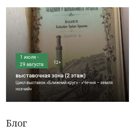
1 июля -
12+
29 августа
выставочная зона (2 этаж)
Цикл выставок «Ближний круг» - «Чечня – земля
нохчий»
Блог