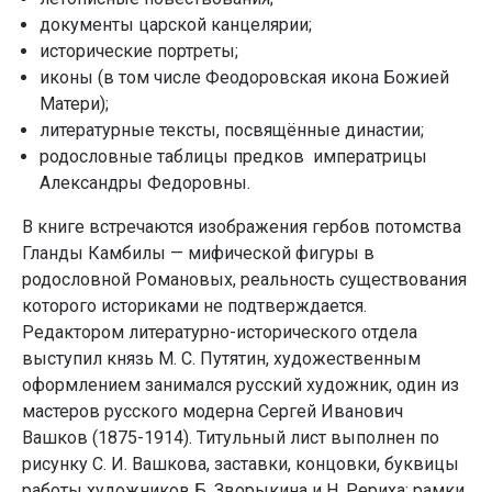
документы царской канцелярии;
исторические портреты;
иконы (в том числе Феодоровская икона Божией
Матери);
литературные тексты, посвящённые династии;
родословные таблицы предков императрицы
Александры Федоровны.
В книге встречаются изображения гербов потомства
Гланды Камбилы — мифической фигуры в
родословной Романовых, реальность существования
которого историками не подтверждается.
Редактором литературно-исторического отдела
выступил князь М. С. Путятин, художественным
оформлением занимался русский художник, один из
мастеров русского модерна Сергей Иванович
Вашков (1875-1914). Титульный лист выполнен по
рисунку С. И. Вашкова, заставки, концовки, буквицы
работы художников Б. Зворыкина и Н. Рериха; рамки