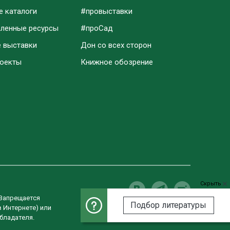
е каталоги
#провыставки
аленные ресурсы
#проСад
е выставки
Дон со всех сторон
роекты
Книжное обозрение
Скрыть
 Запрещается
Подбор литературы
в Интернете) или
Разработка сайта
бладателя.
Студия «ВебРост»