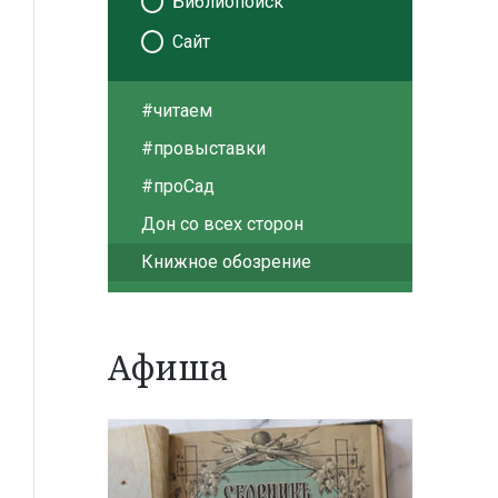
Библиопоиск
Сайт
#читаем
#провыставки
#проСад
Дон со всех сторон
Книжное обозрение
Афиша