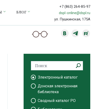
+7 (863) 264-85-97
Ы
БЛОГ
dspl-online@dspl.ru
ул. Пушкинская, 175А
Электронный каталог
Донская электронная
библиотека
Сводный каталог РО