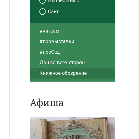
Библиопоиск
Сайт
#читаем
#провыставки
#проСад
Дон со всех сторон
Книжное обозрение
Афиша