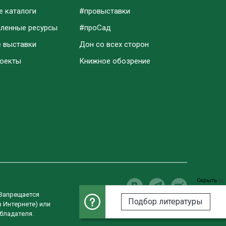
е каталоги
#провыставки
аленные ресурсы
#проСад
е выставки
Дон со всех сторон
роекты
Книжное обозрение
Скрыть
 Запрещается
Подбор литературы
в Интернете) или
Разработка сайта
бладателя.
Студия «ВебРост»