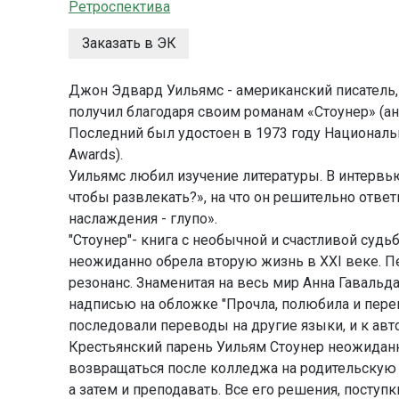
Ретроспектива
Заказать в ЭК
Джон Эдвард Уильямс - американский писатель,
получил благодаря своим романам «Стоунер» (англ.
Последний был удостоен в 1973 году Национальн
Awards).
Уильямс любил изучение литературы. В интервью 
чтобы развлекать?», на что он решительно ответ
наслаждения - глупо».
"Стоунер"- книга с необычной и счастливой судь
неожиданно обрела вторую жизнь в XXI веке. 
резонанс. Знаменитая на весь мир Анна Гавальда
надписью на обложке "Прочла, полюбила и пере
последовали переводы на другие языки, и к авт
Крестьянский парень Уильям Стоунер неожиданн
возвращаться после колледжа на родительскую ф
а затем и преподавать. Все его решения, поступ