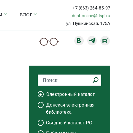
+7 (863) 264-85-97
Ы
БЛОГ
dspl-online@dspl.ru
ул. Пушкинская, 175А
Электронный каталог
Донская электронная
библиотека
Сводный каталог РО