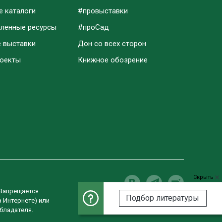
е каталоги
#провыставки
аленные ресурсы
#проСад
е выставки
Дон со всех сторон
роекты
Книжное обозрение
Скрыть
 Запрещается
Подбор литературы
в Интернете) или
Разработка сайта
бладателя.
Студия «ВебРост»