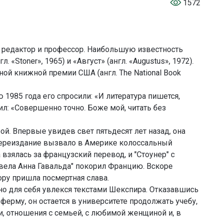
1572
 редактор и профессор. Наибольшую известность
 «Stoner», 1965) и «Август» (англ. «Augustus», 1972).
ой книжной премии США (англ. The National Book
1985 года его спросили: «И литература пишется,
ил: «Совершенно точно. Боже мой, читать без
бой. Впервые увидев свет пятьдесят лет назад, она
Переиздание вызвало в Америке колоссальный
 взялась за французский перевод, и "Стоунер" с
вела Анна Гавальда" покорил Францию. Вскоре
ору пришла посмертная слава.
о для себя увлекся текстами Шекспира. Отказавшись
ерму, он остается в университете продолжать учебу,
ки, отношения с семьей, с любимой женщиной и, в