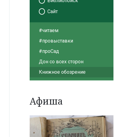
Библиопоиск
Сайт
#читаем
#провыставки
#проСад
Дон со всех сторон
Книжное обозрение
Афиша