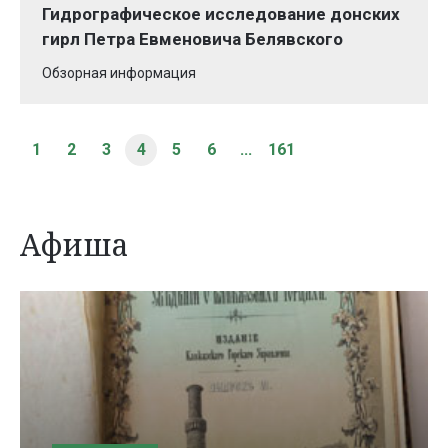
Гидрографическое исследование донских
гирл Петра Евменовича Белявского
Обзорная информация
1
2
3
4
5
6
...
161
Афиша