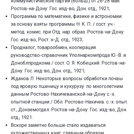
коммунистической партии (больш.) от 26-28 мая.
Ростов-на-Дону: Гос. изд-во, Дон. отд., 1921;
Программа по математике, физике и астрономии:
за основу взяты программы Н. К. П. / сост. уч.-
метод. комис. при Отд. нар. образ. Ростов-на-Дону:
Гос. изд-во, Рост. н-Д. отд., 1923;
Продналог, товарообмен, кооперация:
руководство-справочник Уполнаркомпрода Ю.-В. и
Доноблпродкома / сост. О. Я. Кобецкий. Ростов-на-
Дону: Гос. изд-во, Дон. отд., 1921;
Жданов Л. Некоторые вопросы обработки почвы
под яровую пшеницу и кукурузу: по многолетним
данным Ростово-Нахичеванской-на-Дону с.-х.
опытной станции / Обл. Ростово-Нахичев. с.-х. опыт.
ст., Донземотдел. Ростов-на-Дону: Гос. изд-во, Дон.
отд., 1921.
Вскоре заметно больше стало издаваться
художественных книг, главным образом,