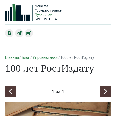
Главная
Блог
#провыставки
100 лет РостИздату
100 лет РостИздату
1
из 4